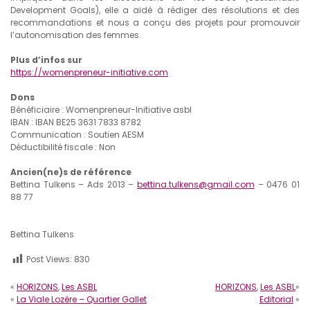
Development Goals), elle a aidé à rédiger des résolutions et des
recommandations et nous a conçu des projets pour promouvoir
l’autonomisation des femmes.
Plus d’infos sur
https://womenpreneur-initiative.com
Dons
Bénéficiaire : Womenpreneur-Initiative asbl
IBAN : IBAN BE25 3631 7833 8782
Communication : Soutien AESM
Déductibilité fiscale : Non
Ancien(ne)s de référence
Bettina Tulkens – Ads 2013 –
bettina.tulkens@gmail.com
– 0476 01
88 77
Bettina Tulkens
Post Views:
830
«
HORIZONS
,
Les ASBL
HORIZONS
,
Les ASBL
»
«
La Viale Lozère – Quartier Gallet
Editorial
»