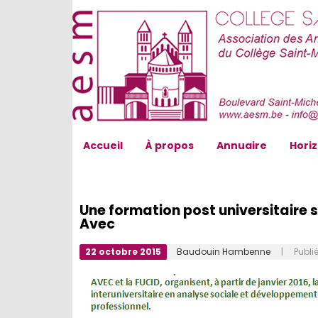
AESM...
Accueil
À propos
Annuaire
Hori
Une formation post universitaire su
Avec
22 octobre 2015
Baudouin Hambenne
| Publié