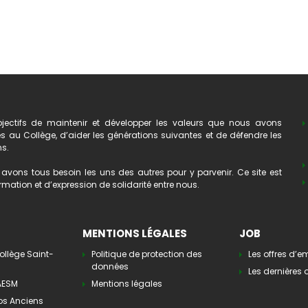
ectifs de maintenir et développer les valeurs que nous avons
au Collège, d’aider les générations suivantes et de défendre les
ns.
avons tous besoin les uns des autres pour y parvenir. Ce site est
mation et d’expression de solidarité entre nous.
MENTIONS LÉGALES
JOB
ollège Saint-
Politique de protection des
Les offres d’e
données
Les dernières o
’AESM
Mentions légales
os Anciens