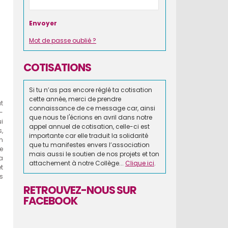
Mot de passe oublié ?
COTISATIONS
Si tu n’as pas encore réglé ta cotisation
cette année, merci de prendre
t
connaissance de ce message car, ainsi
-
que nous te l'écrions en avril dans notre
i
appel annuel de cotisation, celle-ci est
,
importante car elle traduit la solidarité
n
que tu manifestes envers l’association
e
mais aussi le soutien de nos projets et ton
la
attachement à notre Collège...
Clique ici
.
t
s
RETROUVEZ-NOUS SUR
FACEBOOK