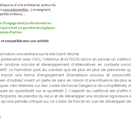
ation universitaire sur le site Saint-Michel :
partenariat avec l’UCL, l’UNamur et la FUCID lance en janvier un certifica
e en analyse sociale et développement d’alternatives en contexte socio
DAP). La formation part du constat que de plus en plus de personnes qu
 travail une forme d’engagement (travailleurs sociaux et associatifs
ien d’autres) vivent un perte de sens en raison d’une influence de plus e
iques néo-libérales sur leur cadre de travail (exigence de compétitivité, d
uté du quantitatif sur le qualitatif…). L’objectif du certificat est d’offrir 
articipants de prendre du recul et de développer une analyse rigoureuse e
 qu’une pensée critique sur ce cadre de travail en vue de développer de
2