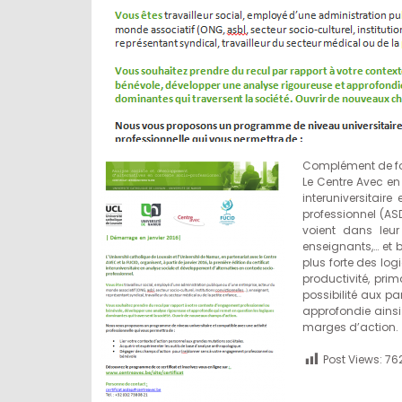
Complément de form
Le Centre Avec en 
interuniversitair
professionnel (AS
voient dans leur
enseignants,… et b
plus forte des log
productivité, prima
possibilité aux p
approfondie ainsi
marges d’action.
Post Views:
76