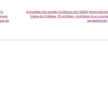
ns
Actualités des projets soutenus par l’AESM
,
Informations
nivers
Eglise du Collège : 15 octobre – invitation à un conce
que de
exceptionnel !