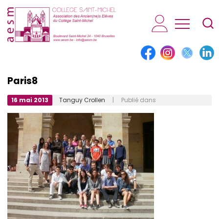
AESM...
Paris8
16 mai 2013
Tanguy Crollen
| Publié dans