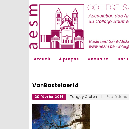
AESM...
Accueil
À propos
Annuaire
Hori
VanBastelaer14
20 février 2014
Tanguy Crollen
| Publié dans