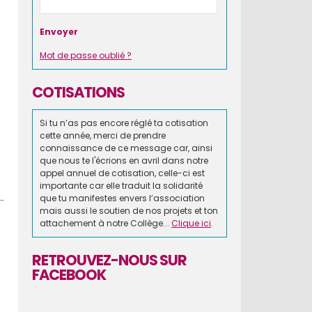
Mot de passe oublié ?
COTISATIONS
Si tu n’as pas encore réglé ta cotisation
cette année, merci de prendre
connaissance de ce message car, ainsi
que nous te l'écrions en avril dans notre
appel annuel de cotisation, celle-ci est
importante car elle traduit la solidarité
que tu manifestes envers l’association
mais aussi le soutien de nos projets et ton
attachement à notre Collège...
Clique ici
.
RETROUVEZ-NOUS SUR
FACEBOOK