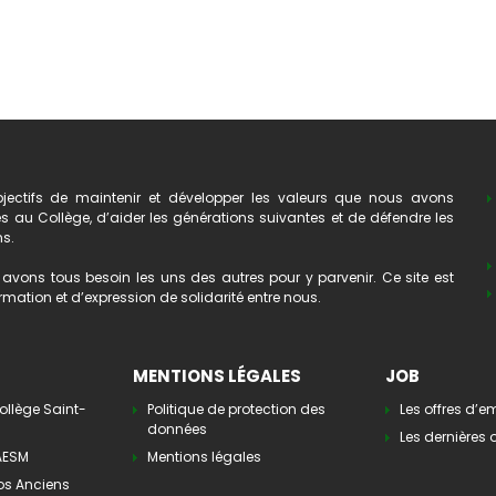
ectifs de maintenir et développer les valeurs que nous avons
au Collège, d’aider les générations suivantes et de défendre les
ns.
avons tous besoin les uns des autres pour y parvenir. Ce site est
mation et d’expression de solidarité entre nous.
MENTIONS LÉGALES
JOB
ollège Saint-
Politique de protection des
Les offres d’e
données
Les dernières o
’AESM
Mentions légales
os Anciens