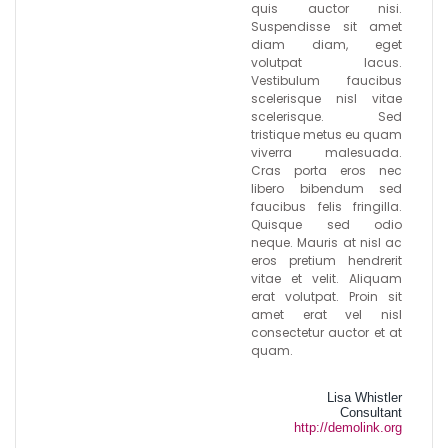
quis auctor nisi.
Suspendisse sit amet
diam diam, eget
volutpat lacus.
Vestibulum faucibus
scelerisque nisl vitae
scelerisque. Sed
tristique metus eu quam
viverra malesuada.
Cras porta eros nec
libero bibendum sed
faucibus felis fringilla.
Quisque sed odio
neque. Mauris at nisl ac
eros pretium hendrerit
vitae et velit. Aliquam
erat volutpat. Proin sit
amet erat vel nisl
consectetur auctor et at
quam.
Lisa Whistler
Consultant
http://demolink.org