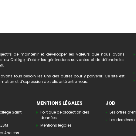
ectifs de maintenir et développer les valeurs que nous avons
au Collège, d’aider les générations suivantes et de défendre les
ns.
avons tous besoin les uns des autres pour y parvenir. Ce site est
mation et d’expression de solidarité entre nous.
MENTIONS LÉGALES
JOB
ollège Saint-
Politique de protection des
Les offres d’e
données
Les dernières o
’AESM
Mentions légales
os Anciens