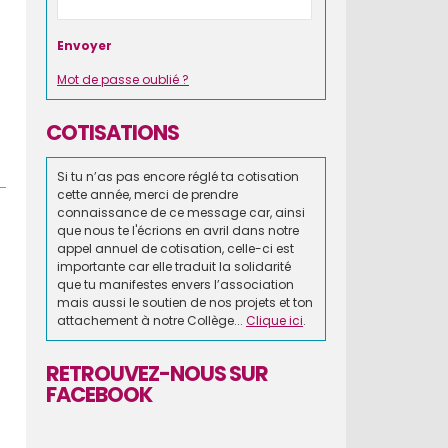
Mot de passe oublié ?
COTISATIONS
Si tu n’as pas encore réglé ta cotisation
cette année, merci de prendre
connaissance de ce message car, ainsi
que nous te l'écrions en avril dans notre
appel annuel de cotisation, celle-ci est
importante car elle traduit la solidarité
que tu manifestes envers l’association
mais aussi le soutien de nos projets et ton
attachement à notre Collège...
Clique ici
.
RETROUVEZ-NOUS SUR
FACEBOOK