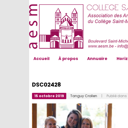
AESM...
Accueil
À propos
Annuaire
Hori
DSC02428
15 octobre 2019
Tanguy Crollen
| Publié dans