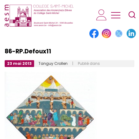
AESM...
86-RP.Defoux11
23 mai 2013
Tanguy Crollen
| Publié dans