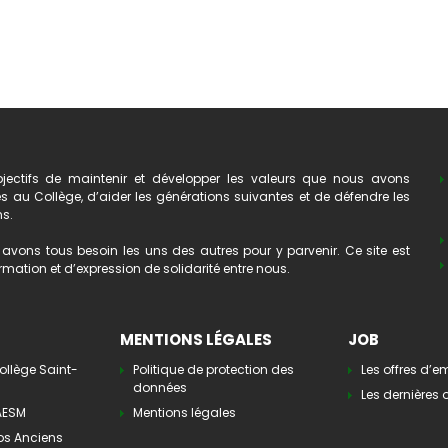
ectifs de maintenir et développer les valeurs que nous avons
au Collège, d’aider les générations suivantes et de défendre les
ns.
avons tous besoin les uns des autres pour y parvenir. Ce site est
mation et d’expression de solidarité entre nous.
MENTIONS LÉGALES
JOB
ollège Saint-
Politique de protection des
Les offres d’e
données
Les dernières o
’AESM
Mentions légales
os Anciens