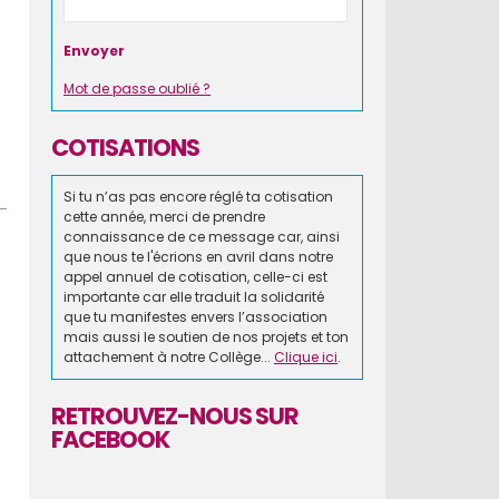
Mot de passe oublié ?
COTISATIONS
Si tu n’as pas encore réglé ta cotisation
cette année, merci de prendre
connaissance de ce message car, ainsi
que nous te l'écrions en avril dans notre
appel annuel de cotisation, celle-ci est
importante car elle traduit la solidarité
que tu manifestes envers l’association
mais aussi le soutien de nos projets et ton
attachement à notre Collège...
Clique ici
.
RETROUVEZ-NOUS SUR
FACEBOOK