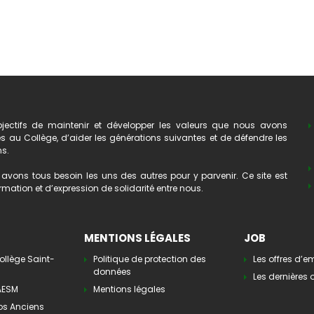
ectifs de maintenir et développer les valeurs que nous avons
au Collège, d’aider les générations suivantes et de défendre les
ns.
avons tous besoin les uns des autres pour y parvenir. Ce site est
mation et d’expression de solidarité entre nous.
MENTIONS LÉGALES
JOB
ollège Saint-
Politique de protection des
Les offres d’e
données
Les dernières o
’AESM
Mentions légales
os Anciens