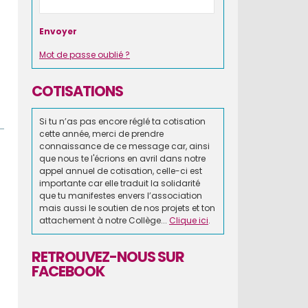
Mot de passe oublié ?
COTISATIONS
Si tu n’as pas encore réglé ta cotisation
cette année, merci de prendre
connaissance de ce message car, ainsi
que nous te l'écrions en avril dans notre
appel annuel de cotisation, celle-ci est
importante car elle traduit la solidarité
que tu manifestes envers l’association
mais aussi le soutien de nos projets et ton
attachement à notre Collège...
Clique ici
.
RETROUVEZ-NOUS SUR
FACEBOOK