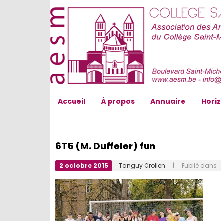
AESM...
Accueil
À propos
Annuaire
Hori
6T5 (M. Duffeler) fun
2 octobre 2015
Tanguy Crollen
| Publié dans