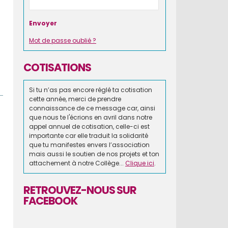
Mot de passe oublié ?
COTISATIONS
Si tu n’as pas encore réglé ta cotisation
cette année, merci de prendre
connaissance de ce message car, ainsi
que nous te l'écrions en avril dans notre
appel annuel de cotisation, celle-ci est
importante car elle traduit la solidarité
que tu manifestes envers l’association
mais aussi le soutien de nos projets et ton
attachement à notre Collège...
Clique ici
.
RETROUVEZ-NOUS SUR
FACEBOOK