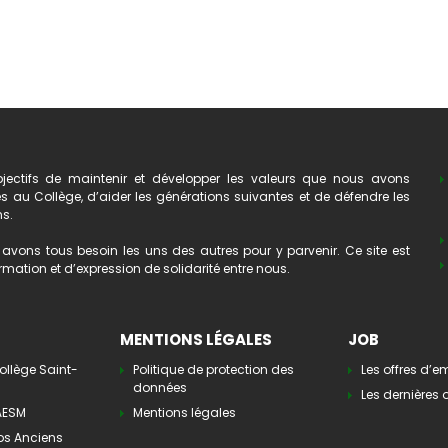
ectifs de maintenir et développer les valeurs que nous avons
au Collège, d’aider les générations suivantes et de défendre les
ns.
avons tous besoin les uns des autres pour y parvenir. Ce site est
mation et d’expression de solidarité entre nous.
MENTIONS LÉGALES
JOB
ollège Saint-
Politique de protection des
Les offres d’e
données
Les dernières o
’AESM
Mentions légales
os Anciens