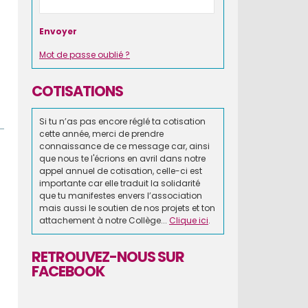
Mot de passe oublié ?
COTISATIONS
Si tu n’as pas encore réglé ta cotisation
cette année, merci de prendre
connaissance de ce message car, ainsi
que nous te l'écrions en avril dans notre
appel annuel de cotisation, celle-ci est
importante car elle traduit la solidarité
que tu manifestes envers l’association
mais aussi le soutien de nos projets et ton
attachement à notre Collège...
Clique ici
.
RETROUVEZ-NOUS SUR
FACEBOOK