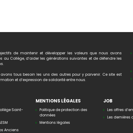
ectifs de maintenir et développer les valeurs que nous avons
au Collège, d’aider les générations suivantes et de défendre les
ns.
avons tous besoin les uns des autres pour y parvenir. Ce site est
mation et d’expression de solidarité entre nous.
MENTIONS LÉGALES
JOB
ollège Saint-
Politique de protection des
Les offres d’e
données
Les dernières o
’AESM
Mentions légales
os Anciens