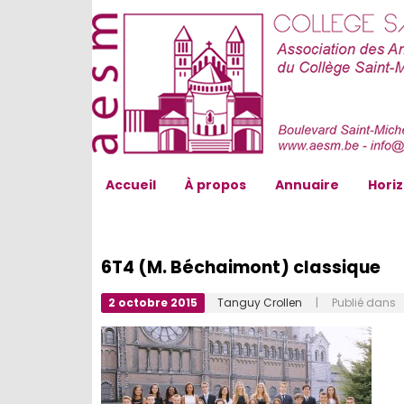
AESM...
Accueil
À propos
Annuaire
Hori
6T4 (M. Béchaimont) classique
2 octobre 2015
Tanguy Crollen
| Publié dans