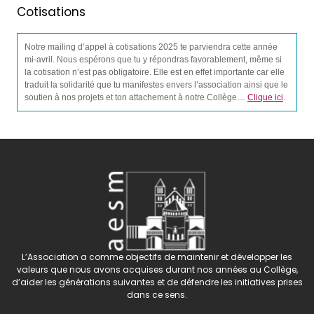
Cotisations
Notre mailing d’appel à cotisations 2025 te parviendra cette année
mi-avril. Nous espérons que tu y répondras favorablement, même si
la cotisation n’est pas obligatoire. Elle est en effet importante car elle
traduit la solidarité que tu manifestes envers l’association ainsi que le
soutien à nos projets et ton attachement à notre Collège…
Clique ici
.
L’Association a comme objectifs de maintenir et développer les
valeurs que nous avons acquises durant nos années au Collège,
d’aider les générations suivantes et de défendre les initiatives prises
dans ce sens.