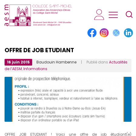
AESM...
OFFRE DE JOB ETUDIANT
16 juin 2015
Baudouin Hambenne
| Publié dans
Actualités
de l’AESM
,
Informations
OFFRE JOB ETUDIANT ! Voici une offre de job étudiant(e)