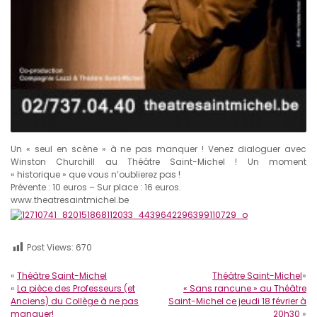
Un « seul en scène » à ne pas manquer ! Venez dialoguer avec
Winston Churchill au Théâtre Saint-Michel ! Un moment
« historique » que vous n’oublierez pas !
Prévente : 10 euros – Sur place : 16 euros.
www.theatresaintmichel.be
Post Views:
670
«
Théâtre Saint-Michel
Théâtre Saint-Michel
»
«
La pièce des Professeurs (et
« Sans rancune » au Théâtre
Anciens) du Collège à ne pas
Saint-Michel ce jeudi 18 février à
manquer!
20h30
»