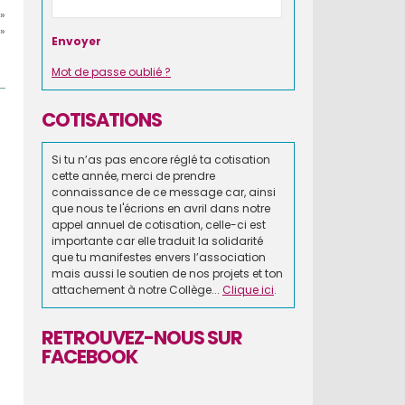
»
»
Mot de passe oublié ?
COTISATIONS
Si tu n’as pas encore réglé ta cotisation
cette année, merci de prendre
connaissance de ce message car, ainsi
que nous te l'écrions en avril dans notre
appel annuel de cotisation, celle-ci est
importante car elle traduit la solidarité
que tu manifestes envers l’association
mais aussi le soutien de nos projets et ton
attachement à notre Collège...
Clique ici
.
RETROUVEZ-NOUS SUR
FACEBOOK