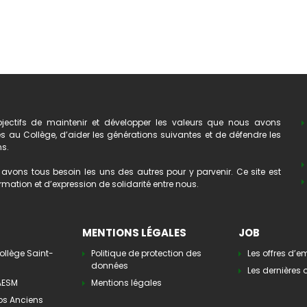
ectifs de maintenir et développer les valeurs que nous avons
au Collège, d’aider les générations suivantes et de défendre les
ns.
avons tous besoin les uns des autres pour y parvenir. Ce site est
mation et d’expression de solidarité entre nous.
MENTIONS LÉGALES
JOB
ollège Saint-
Politique de protection des
Les offres d’e
données
Les dernières o
’AESM
Mentions légales
os Anciens