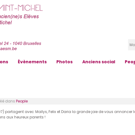
zons
Évènements
Photos
Anciens social
Peo
ié dans
People
97) partagent avec Maïlys, Felix et Daria la grande joie de vous annoncer l
ons aux heureux parents !