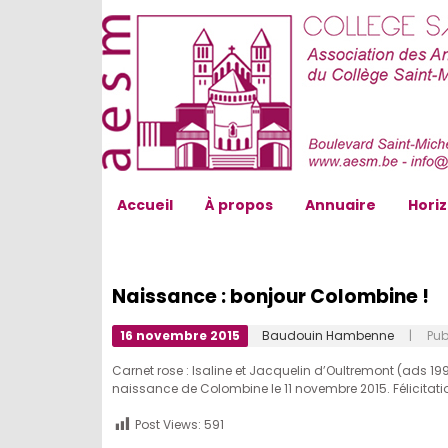
AESM...
Accueil
À propos
Annuaire
Hori
Naissance : bonjour Colombine !
16 novembre 2015
Baudouin Hambenne
| Publ
Carnet rose : Isaline et Jacquelin d’Oultremont (ads 19
naissance de Colombine le 11 novembre 2015. Félicitati
Post Views:
591