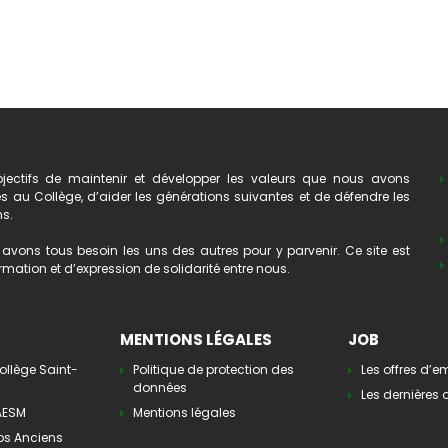
ectifs de maintenir et développer les valeurs que nous avons
au Collège, d’aider les générations suivantes et de défendre les
ns.
avons tous besoin les uns des autres pour y parvenir. Ce site est
mation et d’expression de solidarité entre nous.
MENTIONS LÉGALES
JOB
ollège Saint-
Politique de protection des
Les offres d’e
données
Les dernières o
’AESM
Mentions légales
os Anciens