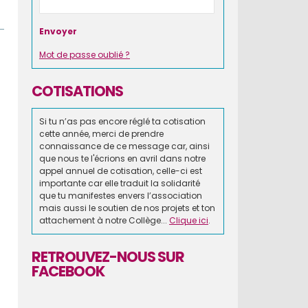
Mot de passe oublié ?
COTISATIONS
Si tu n’as pas encore réglé ta cotisation
cette année, merci de prendre
connaissance de ce message car, ainsi
que nous te l'écrions en avril dans notre
appel annuel de cotisation, celle-ci est
importante car elle traduit la solidarité
que tu manifestes envers l’association
mais aussi le soutien de nos projets et ton
attachement à notre Collège...
Clique ici
.
RETROUVEZ-NOUS SUR
FACEBOOK