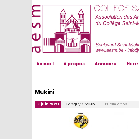
AESM...
Accueil
À propos
Annuaire
Hori
Mukini
8 juin 2021
Tanguy Crollen
| Publié dans