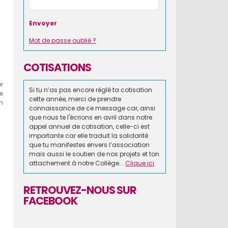
Mot de passe oublié ?
COTISATIONS
r
Si tu n’as pas encore réglé ta cotisation
e
cette année, merci de prendre
en
connaissance de ce message car, ainsi
que nous te l'écrions en avril dans notre
appel annuel de cotisation, celle-ci est
importante car elle traduit la solidarité
que tu manifestes envers l’association
mais aussi le soutien de nos projets et ton
attachement à notre Collège...
Clique ici
.
RETROUVEZ-NOUS SUR
FACEBOOK