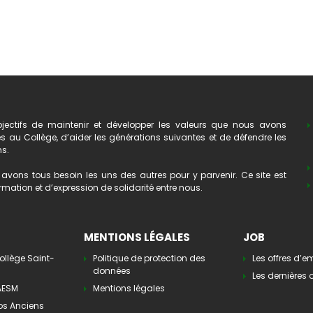
ectifs de maintenir et développer les valeurs que nous avons
au Collège, d’aider les générations suivantes et de défendre les
ns.
avons tous besoin les uns des autres pour y parvenir. Ce site est
mation et d’expression de solidarité entre nous.
MENTIONS LÉGALES
JOB
ollège Saint-
Politique de protection des
Les offres d’e
données
Les dernières o
’AESM
Mentions légales
os Anciens