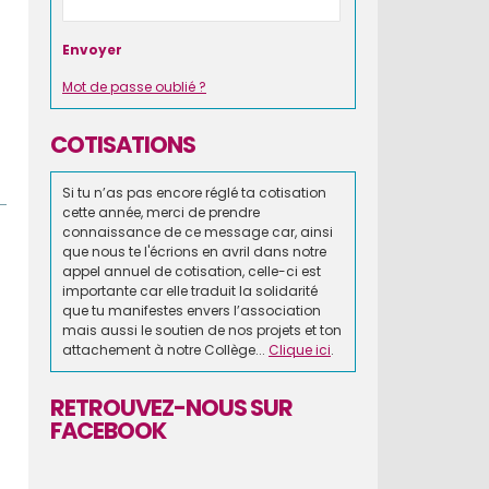
Mot de passe oublié ?
COTISATIONS
Si tu n’as pas encore réglé ta cotisation
cette année, merci de prendre
connaissance de ce message car, ainsi
que nous te l'écrions en avril dans notre
appel annuel de cotisation, celle-ci est
importante car elle traduit la solidarité
que tu manifestes envers l’association
mais aussi le soutien de nos projets et ton
attachement à notre Collège...
Clique ici
.
RETROUVEZ-NOUS SUR
FACEBOOK