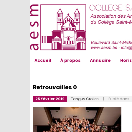
AESM...
Accueil
À propos
Annuaire
Hori
Retrouvailles 0
25 février 2019
Tanguy Crollen
| Publié dans