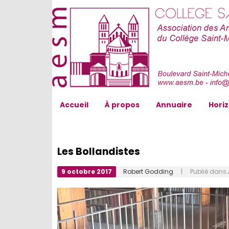
AESM...
Accueil
À propos
Annuaire
Hori
Les Bollandistes
9 octobre 2017
Robert Godding
| Publié dans