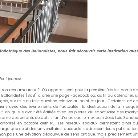
ibliothèque des Bollandistes, nous fait découvrir cette institution auss
tent jeunes!
 des amoureux ? Où apparaissent pour la première fois les noms de
Bollandistes (SdB) a créé une page Facebook où, au fil du calendrier, u
ais, sur telle ou telle question relative au saint du jour. Certaines de c
liens avec des événements de l’actualité : la destruction de la mosqué
-on qu’elle avait été édifiée avec les pierres du sanctuaire des martyr
ame des enfants soldats ; l’un d’entre eux, le mexicain José Luis Sánche
canonisé en octobre dernier. Les réseaux sociaux permettent ainsi au
large que celui des universitaires auxquels s’adressent leurs publication
e : non pas une dévotion dépourvue de sens critique, mais précisément un