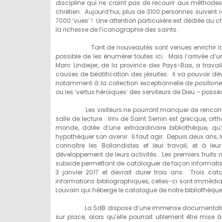
discipline qui ne craint pas de recourir aux méthodes d
chrétien. Aujourd’hui, plus de 3100 personnes suivent r
7000 ‘vues’ ! Une attention particulière est dédiée au
la richesse de l’iconographie des saints.
Tant de nouveautés sont venues enrichir la vie d
possible de les énumérer toutes ici. Mais l’arrivée d’
Marc Lindeijer, de la province des Pays-Bas, a trav
causes de béatification des jésuites. Il va pouvoir d
notamment à la collection exceptionnelle de
position
ou les ‘vertus héroïques’ des serviteurs de Dieu – poss
Les visiteurs ne pourront manquer de rencontrer une
salle de lecture : Irini de Saint Sernin est grecque, or
monde, dotée d’une extraordinaire bibliothèque, qu’
hypothéquer son avenir. Il faut agir. Depuis deux ans, I
connaître les Bollandistes et leur travail, et à l
développement de leurs activités. Les premiers fruits n
subside permettant de cataloguer de façon informati
3 janvier 2017 et devrait durer trois ans. Trois ca
informations bibliographiques, celles-ci sont immédiat
Louvain qui héberge le catalogue de notre bibliothèqu
La SdB dispose d’une immense documentation, mai
sur place, alors qu’elle pourrait utilement être mise