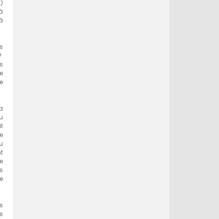
)
à
à
s
!
s
e
e
a
au
t
re
u
t
e
s
e
s
s