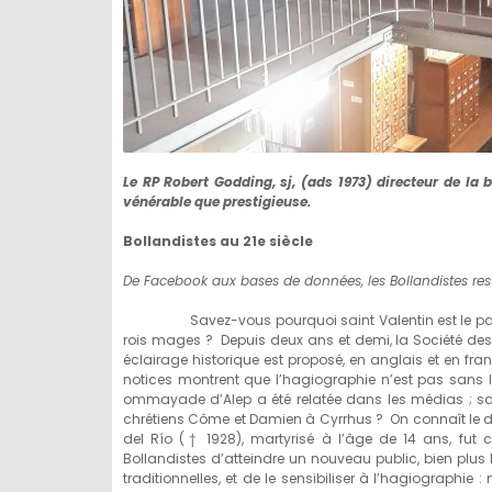
Le RP Robert Godding, sj, (ads 1973) directeur de la b
vénérable que prestigieuse.
Bollandistes au 21e siècle
De Facebook aux bases de données, les Bollandistes res
Savez-vous pourquoi saint Valentin est le patron
rois mages ? Depuis deux ans et demi, la Société des 
éclairage historique est proposé, en anglais et en franç
notices montrent que l’hagiographie n’est pas sans 
ommayade d’Alep a été relatée dans les médias ; sait
chrétiens Côme et Damien à Cyrrhus ? On connaît le dr
del Río († 1928), martyrisé à l’âge de 14 ans, fut 
Bollandistes d’atteindre un nouveau public, bien plus 
traditionnelles, et de le sensibiliser à l’hagiographi