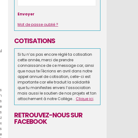
Mot de passe oublié ?
COTISATIONS
i
Si tu n’as pas encore réglé ta cotisation
cette année, merci de prendre
connaissance de ce message car, ainsi
que nous te l'écrions en avril dans notre
appel annuel de cotisation, celle-ci est
importante car elle traduit la solidarité
que tu manifestes envers l’association
s
mais aussi le soutien de nos projets et ton
n
attachement à notre Collège...
Clique ici
.
es
e
s
RETROUVEZ-NOUS SUR
z
FACEBOOK
x
s
e