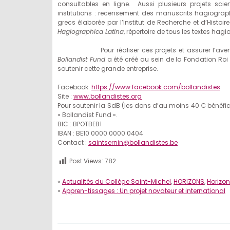
consultables en ligne. Aussi plusieurs projets scien
institutions : recensement des manuscrits hagiogra
grecs élaborée par l’Institut de Recherche et d’Histoir
Hagiographica Latina
, répertoire de tous les textes hag
Pour réaliser ces projets et assurer l’avenir de l
Bollandist Fund
a été créé au sein de la Fondation Roi B
soutenir cette grande entreprise.
Facebook:
https://www.facebook.com/bollandistes
Site :
www.bollandistes.org
Pour soutenir la SdB (les dons d’au moins 40 € bénéfic
« Bollandist Fund ».
BIC : BPOTBEB1
IBAN : BE10 0000 0000 0404
Contact :
saintsernin@bollandistes.be
Post Views:
782
«
Actualités du Collège Saint-Michel
,
HORIZONS
,
Horizo
«
Appren-tissages : Un projet novateur et international