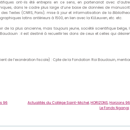
tifiques ont-ils été entrepris en ce sens, en partenariat avec d’autre
phiques, dans le cadre plus large d’une base de données de manuscrit
e des Textes (CNRS, Paris); mise à jour et informatisation de la
Bibliothec
iographiques latins antérieurs à 1500, en lien avec la KULeuven, etc. etc.
a plus ancienne, mais toujours jeune, société scientifique belge, l
audouin : il est destiné à recueillir les dons de ceux et celles qui désire
ient de l’exonération fiscale) : Cpte de la Fondation Roi Baudouin, mentio
ns 96
Actualités du Collège Saint-Michel
,
HORIZONS
,
Horizons 96
Le Fonds Ngangi