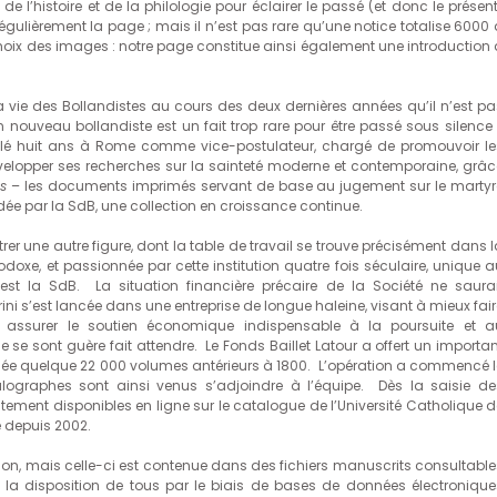
e l’histoire et de la philologie pour éclairer le passé (et donc le présent
égulièrement la page ; mais il n’est pas rare qu’une notice totalise 6000 
 choix des images : notre page constitue ainsi également une introduction 
es Bollandistes au cours des deux dernières années qu’il n’est pa
un nouveau bollandiste est un fait trop rare pour être passé sous silence 
aillé huit ans à Rome comme vice-postulateur, chargé de promouvoir le
évelopper ses recherches sur la sainteté moderne et contemporaine, grâc
es
– les documents imprimés servant de base au jugement sur le martyr
édée par la SdB, une collection en croissance continue.
 autre figure, dont la table de travail se trouve précisément dans l
thodoxe, et passionnée par cette institution quatre fois séculaire, unique 
est la SdB. La situation financière précaire de la Société ne saurai
rini s’est lancée dans une entreprise de longue haleine, visant à mieux fai
eur assurer le soutien économique indispensable à la poursuite et a
e se sont guère fait attendre. Le Fonds Baillet Latour a offert un importan
sée quelque 22 000 volumes antérieurs à 1800. L’opération a commencé l
talographes sont ainsi venus s’adjoindre à l’équipe. Dès la saisie de
ement disponibles en ligne sur le catalogue de l’Université Catholique d
e depuis 2002.
s celle-ci est contenue dans des fichiers manuscrits consultable
 à la disposition de tous par le biais de bases de données électronique