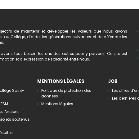
ectifs de maintenir et développer les valeurs que nous avons
au Collège, d’aider les générations suivantes et de défendre les
ns.
avons tous besoin les uns des autres pour y parvenir. Ce site est
mation et d’expression de solidarité entre nous.
MENTIONS LÉGALES
JOB
ollège Saint-
Politique de protection des
Les offres d’e
données
Les dernières o
’AESM
Mentions légales
os Anciens
 projets soutenus
ésuites