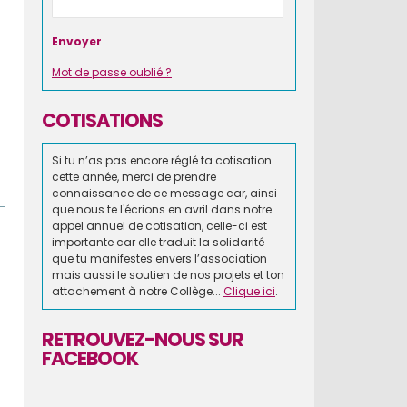
Mot de passe oublié ?
COTISATIONS
Si tu n’as pas encore réglé ta cotisation
cette année, merci de prendre
connaissance de ce message car, ainsi
que nous te l'écrions en avril dans notre
appel annuel de cotisation, celle-ci est
importante car elle traduit la solidarité
que tu manifestes envers l’association
mais aussi le soutien de nos projets et ton
attachement à notre Collège...
Clique ici
.
RETROUVEZ-NOUS SUR
FACEBOOK