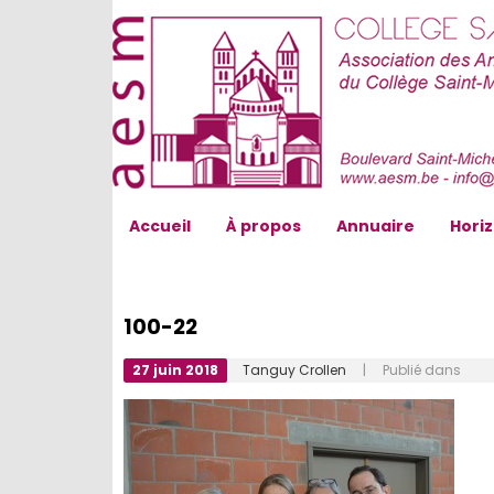
AESM...
Accueil
À propos
Annuaire
Hori
100-22
27 juin 2018
Tanguy Crollen
| Publié dans