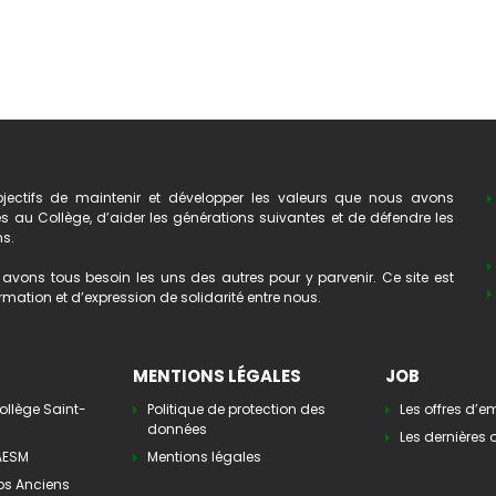
ectifs de maintenir et développer les valeurs que nous avons
au Collège, d’aider les générations suivantes et de défendre les
ns.
avons tous besoin les uns des autres pour y parvenir. Ce site est
mation et d’expression de solidarité entre nous.
MENTIONS LÉGALES
JOB
ollège Saint-
Politique de protection des
Les offres d’e
données
Les dernières o
’AESM
Mentions légales
os Anciens