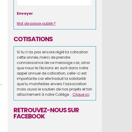
Mot de passe oublié ?
COTISATIONS
Si tu n’as pas encore réglé ta cotisation
cette année, merci de prendre
connaissance de ce message car, ainsi
que nous te l'écrions en avril dans notre
appel annuel de cotisation, celle-ci est
importante car elle traduit la solidarité
que tu manifestes envers l’association
mais aussi le soutien de nos projets et ton
attachement à notre Collège...
Clique ici
.
RETROUVEZ-NOUS SUR
FACEBOOK