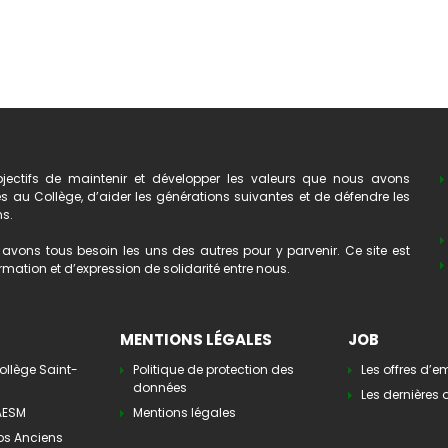
ectifs de maintenir et développer les valeurs que nous avons
au Collège, d’aider les générations suivantes et de défendre les
ns.
avons tous besoin les uns des autres pour y parvenir. Ce site est
mation et d’expression de solidarité entre nous.
MENTIONS LÉGALES
JOB
ollège Saint-
Politique de protection des
Les offres d’e
données
Les dernières o
’AESM
Mentions légales
os Anciens