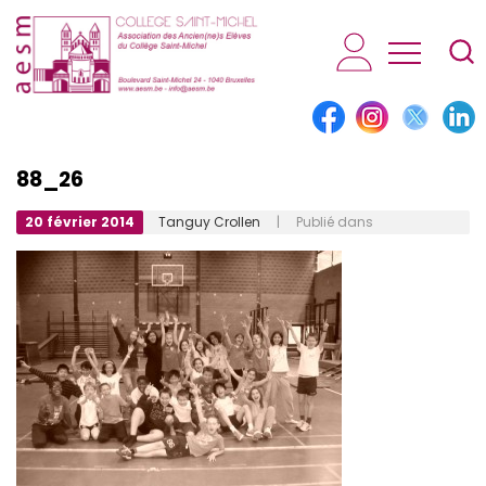
AESM...
88_26
20 février 2014
Tanguy Crollen
| Publié dans