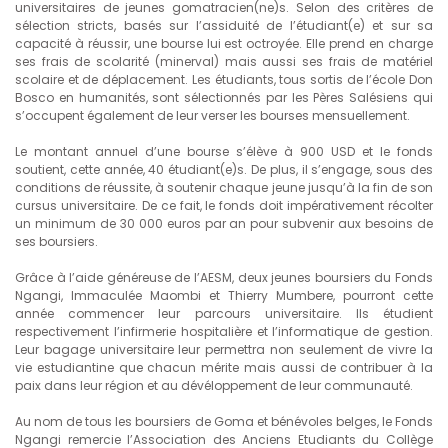
universitaires de jeunes gomatracien(ne)s. Selon des critères de
sélection stricts, basés sur l’assiduité de l’étudiant(e) et sur sa
capacité à réussir, une bourse lui est octroyée. Elle prend en charge
ses frais de scolarité (minerval) mais aussi ses frais de matériel
scolaire et de déplacement. Les étudiants, tous sortis de l’école Don
Bosco en humanités, sont sélectionnés par les Pères Salésiens qui
s’occupent également de leur verser les bourses mensuellement.
Le montant annuel d’une bourse s’élève à 900 USD et le fonds
soutient, cette année, 40 étudiant(e)s. De plus, il s’engage, sous des
conditions de réussite, à soutenir chaque jeune jusqu’à la fin de son
cursus universitaire. De ce fait, le fonds doit impérativement récolter
un minimum de 30 000 euros par an pour subvenir aux besoins de
ses boursiers.
Grâce à l’aide généreuse de l’AESM, deux jeunes boursiers du Fonds
Ngangi, Immaculée Maombi et Thierry Mumbere, pourront cette
année commencer leur parcours universitaire. Ils étudient
respectivement l’infirmerie hospitalière et l’informatique de gestion.
Leur bagage universitaire leur permettra non seulement de vivre la
vie estudiantine que chacun mérite mais aussi de contribuer à la
paix dans leur région et au dévéloppement de leur communauté.
Au nom de tous les boursiers de Goma et bénévoles belges, le Fonds
Ngangi remercie l’Association des Anciens Etudiants du Collège