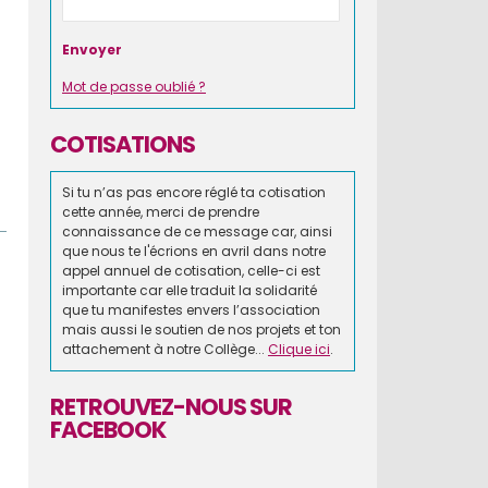
Mot de passe oublié ?
COTISATIONS
Si tu n’as pas encore réglé ta cotisation
cette année, merci de prendre
connaissance de ce message car, ainsi
que nous te l'écrions en avril dans notre
appel annuel de cotisation, celle-ci est
importante car elle traduit la solidarité
que tu manifestes envers l’association
mais aussi le soutien de nos projets et ton
attachement à notre Collège...
Clique ici
.
RETROUVEZ-NOUS SUR
FACEBOOK