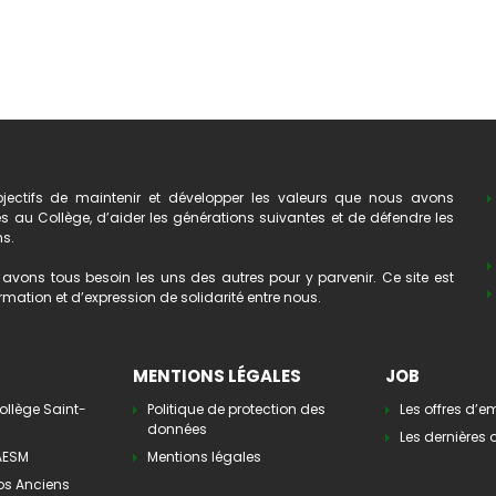
ectifs de maintenir et développer les valeurs que nous avons
au Collège, d’aider les générations suivantes et de défendre les
ns.
avons tous besoin les uns des autres pour y parvenir. Ce site est
mation et d’expression de solidarité entre nous.
MENTIONS LÉGALES
JOB
ollège Saint-
Politique de protection des
Les offres d’e
données
Les dernières o
’AESM
Mentions légales
os Anciens