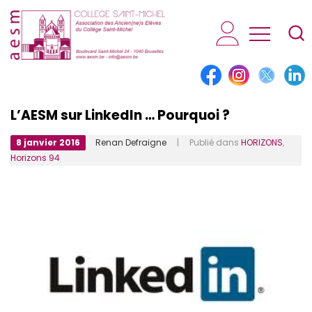
AESM...
L’AESM sur LinkedIn … Pourquoi ?
8 janvier 2016
Renan Defraigne
| Publié dans
HORIZONS
,
Horizons 94