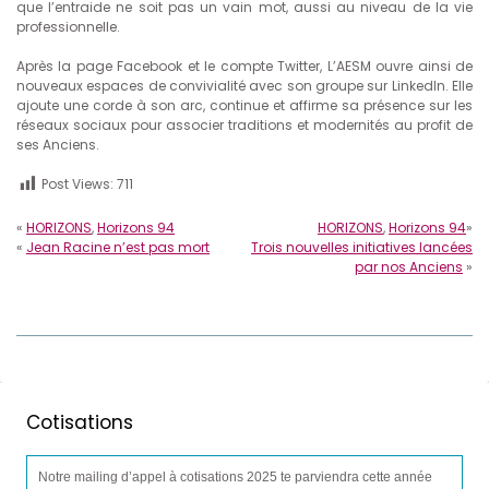
que l’entraide ne soit pas un vain mot, aussi au niveau de la vie
professionnelle.
Après la page Facebook et le compte Twitter, L’AESM ouvre ainsi de
nouveaux espaces de convivialité avec son groupe sur LinkedIn. Elle
ajoute une corde à son arc, continue et affirme sa présence sur les
réseaux sociaux pour associer traditions et modernités au profit de
ses Anciens.
Post Views:
711
«
HORIZONS
,
Horizons 94
HORIZONS
,
Horizons 94
»
«
Jean Racine n’est pas mort
Trois nouvelles initiatives lancées
par nos Anciens
»
Cotisations
Notre mailing d’appel à cotisations 2025 te parviendra cette année