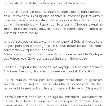
autre style . Il constate que Marc et Guy sont de son avis…
Samedi 14. Cette fois, le R.P. Goreux s’attendrit. Bienfaisante tradition
de leurs voyages, il voit Ignace célébrer l’Eucharistie pour et surtout
avec ses amis, car il insiste sur la simplicité et le partage qui sont
partie intégrante du « Repas du Seigneur ». Chacun s’exprime
librement et l’accent est souvent mis sur la dimension fraternelle de
leur mini-communauté.
Ignace n’est pas un ritualiste : il ne porte pas d’étole et l’hostie sera
un petit pain bientôt partagé. Le R.P. Goreux fronce les sourcils…mais
son émotion le reprend quand il voit
Paul saisir son gsm pour appeler Baudouin et entend le Cantique
des Patrouilles s’élever dans un bel élan d’amitié solidaire.
L’heure du départ a hélas sonné. Les voyageurs font leurs adieux à
Antoine et Svetlana, des adieux bourrés de merci et d’affection.
Sur la route du retour, petit stop dégustatoire chez un grossiste
vinicole de la région. Les 4 chauffeurs, conscients de leur
responsabilité, résistent à la tentation du « p’tit dernier » … Chapeau !
Les voilà bientôt dans les faubourgs de Bratislava. Pas évident de
trouver leur hôtel et une voiture manque à l’appel. Elle a
heureusement à son bord Johnny, super poisson-pilote depuis