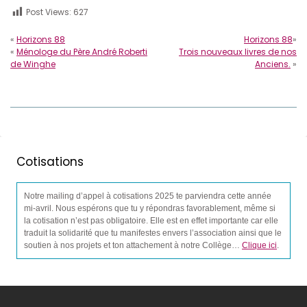
Post Views:
627
«
Horizons 88
Horizons 88
»
«
Ménologe du Père André Roberti
Trois nouveaux livres de nos
de Winghe
Anciens.
»
Cotisations
Notre mailing d’appel à cotisations 2025 te parviendra cette année
mi-avril. Nous espérons que tu y répondras favorablement, même si
la cotisation n’est pas obligatoire. Elle est en effet importante car elle
traduit la solidarité que tu manifestes envers l’association ainsi que le
soutien à nos projets et ton attachement à notre Collège…
Clique ici
.