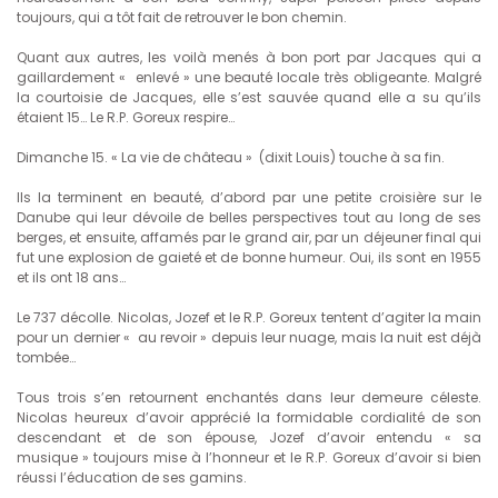
toujours, qui a tôt fait de retrouver le bon chemin.
Quant aux autres, les voilà menés à bon port par Jacques qui a
gaillardement « enlevé » une beauté locale très obligeante. Malgré
la courtoisie de Jacques, elle s’est sauvée quand elle a su qu’ils
étaient 15… Le R.P. Goreux respire…
Dimanche 15. « La vie de château » (dixit Louis) touche à sa fin.
Ils la terminent en beauté, d’abord par une petite croisière sur le
Danube qui leur dévoile de belles perspectives tout au long de ses
berges, et ensuite, affamés par le grand air, par un déjeuner final qui
fut une explosion de gaieté et de bonne humeur. Oui, ils sont en 1955
et ils ont 18 ans…
Le 737 décolle. Nicolas, Jozef et le R.P. Goreux tentent d’agiter la main
pour un dernier « au revoir » depuis leur nuage, mais la nuit est déjà
tombée…
Tous trois s’en retournent enchantés dans leur demeure céleste.
Nicolas heureux d’avoir apprécié la formidable cordialité de son
descendant et de son épouse, Jozef d’avoir entendu « sa
musique » toujours mise à l’honneur et le R.P. Goreux d’avoir si bien
réussi l’éducation de ses gamins.