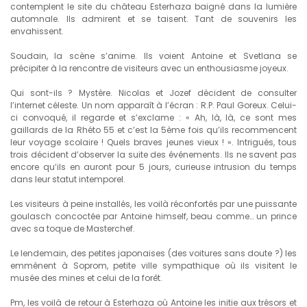
contemplent le site du château Esterhaza baigné dans la lumière
automnale. Ils admirent et se taisent. Tant de souvenirs les
envahissent.
Soudain, la scène s’anime. Ils voient Antoine et Svetlana se
précipiter à la rencontre de visiteurs avec un enthousiasme joyeux.
Qui sont-ils ? Mystère. Nicolas et Jozef décident de consulter
l’internet céleste. Un nom apparaît à l’écran : R.P. Paul Goreux. Celui-
ci convoqué, il regarde et s’exclame : « Ah, là, là, ce sont mes
gaillards de la Rhéto 55 et c’est la 5ème fois qu’ils recommencent
leur voyage scolaire ! Quels braves jeunes vieux ! ». Intrigués, tous
trois décident d’observer la suite des événements. Ils ne savent pas
encore qu’ils en auront pour 5 jours, curieuse intrusion du temps
dans leur statut intemporel.
Les visiteurs à peine installés, les voilà réconfortés par une puissante
goulasch concoctée par Antoine himself, beau comme… un prince
avec sa toque de Masterchef.
Le lendemain, des petites japonaises (des voitures sans doute ?) les
emmènent à Soprom, petite ville sympathique où ils visitent le
musée des mines et celui de la forêt.
Pm, les voilà de retour à Esterhaza où Antoine les initie aux trésors et