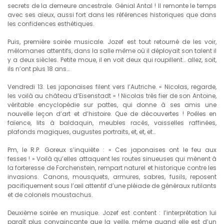
secrets de la demeure ancestrale. Génial Antal ! Il remonte le temps
avec ses aïeux, aussi fort dans les références historiques que dans
les confidences esthétiques.
Puis, première soirée musicale. Jozef est tout retourné de les voir,
mélomanes attentifs, dans la salle même où il déployait son talent il
y a deux siècles. Petite moue, il en voit deux qui roupillent… allez, soit,
ils n’ont plus 18 ans…
Vendredi 13. Les japonaises filent vers l’Autriche. « Nicolas, regarde,
les voilà au château d’Eisenstadt » ! Nicolas très fier de son Antoine,
véritable encyclopédie sur pattes, qui donne à ses amis une
nouvelle leçon d’art et d’histoire. Que de découvertes ! Poêles en
faïence, lits à baldaquin, meubles racés, vaisselles raffinées,
plafonds magiques, augustes portraits, et, et, et…
Pm, le R.P. Goreux s’inquiète : « Ces japonaises ont le feu aux
fesses ! » Voilà qu’elles attaquent les routes sinueuses qui mènent à
la forteresse de Forchenstein, rempart naturel et historique contre les
invasions. Canons, mousquets, armures, sabres, fusils, reposent
pacifiquement sous l’œil attentif d’une pléiade de généraux rutilants
et de colonels moustachus.
Deuxième soirée en musique. Jozef est content : l’interprétation lui
paraît plus convaincante que la veille, même quand elle est d’un