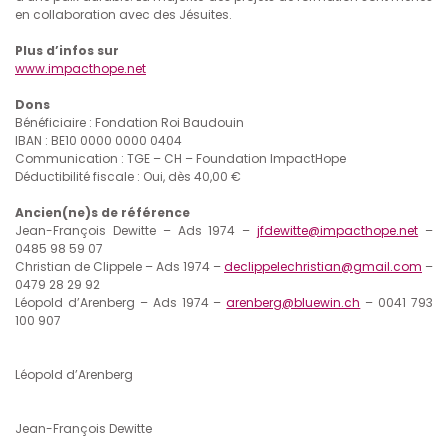
en collaboration avec des Jésuites.
Plus d’infos sur
www.impacthope.net
Dons
Bénéficiaire : Fondation Roi Baudouin
IBAN : BE10 0000 0000 0404
Communication : TGE – CH – Foundation ImpactHope
Déductibilité fiscale : Oui, dès 40,00 €
Ancien(ne)s de référence
Jean-François Dewitte – Ads 1974 –
jfdewitte@impacthope.net
–
0485 98 59 07
Christian de Clippele – Ads 1974 –
declippelechristian@gmail.com
–
0479 28 29 92
Léopold d’Arenberg – Ads 1974 –
arenberg@bluewin.ch
– 0041 793
100 907
Léopold d’Arenberg
Jean-François Dewitte