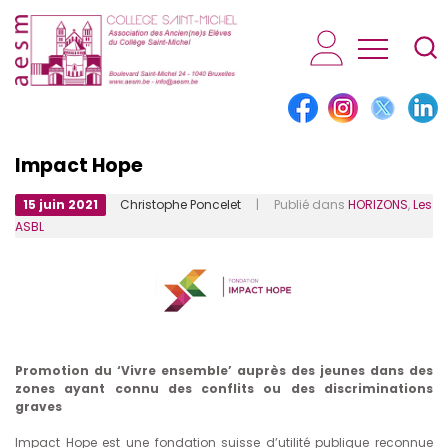
AESM...
Impact Hope
15 juin 2021
Christophe Poncelet
| Publié dans
HORIZONS
,
Les
ASBL
Promotion du ‘Vivre ensemble’ auprès des jeunes dans des
zones ayant connu des conflits ou des discriminations
graves
Impact Hope est une fondation suisse d’utilité publique reconnue