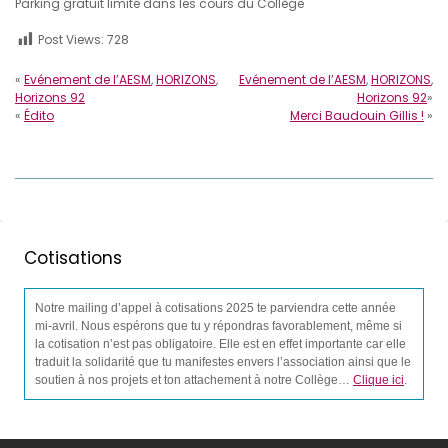
Parking gratuit limité dans les cours du Collège
Post Views:
728
«
Evénement de l’AESM
,
HORIZONS
,
Evénement de l’AESM
,
HORIZONS
,
Horizons 92
Horizons 92
»
«
Édito
Merci Baudouin Gillis !
»
Cotisations
Notre mailing d’appel à cotisations 2025 te parviendra cette année
mi-avril. Nous espérons que tu y répondras favorablement, même si
la cotisation n’est pas obligatoire. Elle est en effet importante car elle
traduit la solidarité que tu manifestes envers l’association ainsi que le
soutien à nos projets et ton attachement à notre Collège…
Clique ici
.