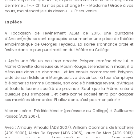
de même … ! », « Oh, tu n’as pas changé ! », « Madame ! Grâce à vos
cours, maintenant je suis devenu … ». Et souvenirs !
La pièce
A l’occasion de l’événement AESM de 2015, une quinzaine
d’Ancien(ne)s se sont regroupés pour monter une pièce de théâtre
emblématique de Georges Feydeau. La soirée s’annonce drôle et
festive dans la plus pure tradition du théâtre au Collège.
« Après une fête un peu trop arrosée. Petypon ramène chez lui la
Môme Crevette, danseuse au Moulin Rouge. Le lendemain matin, il la
découvre dans sa chambre … et les ennuis commencent. Petypon,
aidé de son fidèle ami Mongicourt, va devoir tour à tour s’employer
à éloigner sa femme Gabrielle, son oncle à héritage revenu d’Afrique
et toute la bonne société de province. Sauf que la Môme entend
quelque peu s’imposer … et cette bonne société finira par adopter
ses manières étonnantes. Et allez donc, c’est pas mon père ! »
Mise en scène : Frédéric Mercier (professeur au Collège) et Guillaume
Possoz (ADS 2007).
Avec : Amaury Arnould (ADS 2007), William Coomans de Brachène
(ADS 2008), Alicia De Kepper (ADS 2005), Laure De Man (ADS 2013),