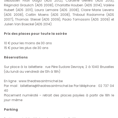
Sébastien Filori Gago (ADS 2012), Caroline Gévers (ADS 2013),
Réginald Graulich (ADS 2008), Charlotte Houben (ADS 2014), Valérie
Hubert (ADS 2011), Laura Lemaire (ADS 2008), Claire-Marie Lievens
(ADS 2008), Caitlin Moens (ADS 2008), Thibaut Radomme (ADS
2007), Thomas Steisel (ADS 2009), Paolo Tomassini (ADS 2009) et
Julien Van Boeckel (ADS 2014).
Prix des places pour toute la soirée
10 € pour les moins de 30 ans
15 € pour les plus de 30 ans
Réservations
Sur place à la billetterie : rue Père Eudore Devroye, 2 à 1040 Bruxelles
(du lundi au vendredi de 13h à 18h)
En ligne : www.theatresaintmichel.be
Par mail : billetterie@theatresaintmichel.be Par téléphone : 02 737 04
40
Placement numéroté – retrait des places payées à partir de 18h le
jour-même
Parking