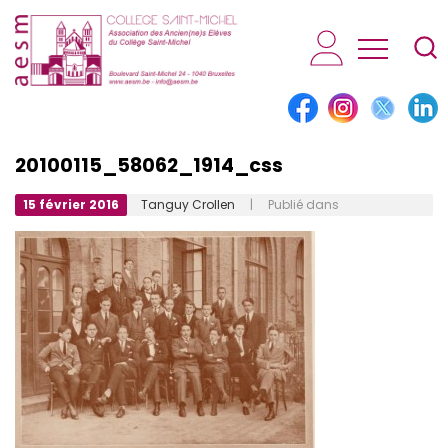
AESM...
20100115_58062_1914_css
15 février 2016
Tanguy Crollen
| Publié dans