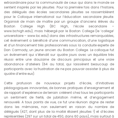
extraordinaire pour la communauté de ceux qui dans le monde se
sentent inspirés par les jésuites. Pour la première fois dans l’histoire,
des délégués des écoles secondaires jésuites se rassemblèrent
pour le Colloque international sur l’éducation secondaire jésuite.
Organisé de main de maître par un groupe d’anciens élèves du
Boston College High (BC High, l’école secondaire –
www.bchigh.edu), mais hébergé par le Boston College (le ‘college’
universitaire – www.bc.edu) dans des infrastructures remarquables,
cet événement a bénéficié d’une communication, d’une logistique
et d’un financement très professionnels sous la conduite experte de
Dan Carmody, un jeune ancien du Boston College. Le colloque fut
un événement qui s’étendit sur quatre jours avec un équilibre très
réussi entre une douzaine de discours principaux et une vraie
abondance d’ateliers (64 au total, qui laissèrent beaucoup de
participants avec la frustration de ne pas pouvoir assister à plus de
quatre d’entre eux).
Cette profusion de nouveaux projets d’école, d’initiatives
pédagogiques innovantes, de bonnes pratiques d’enseignement et
de rapport d’expérience de terrain créèrent chez tous les participants
un sentiment de fierté, de jubilation même, et d’engagement
renouvelé. A tous points de vue, ce fut une réunion digne de rester
dans les mémoires, non seulement en raison du nombre de
délégués (427, dont plus de la moitié étaient jésuites !) et d’écoles
représentées (297 sur un total de 450, dans 60 pays), mais surtout à