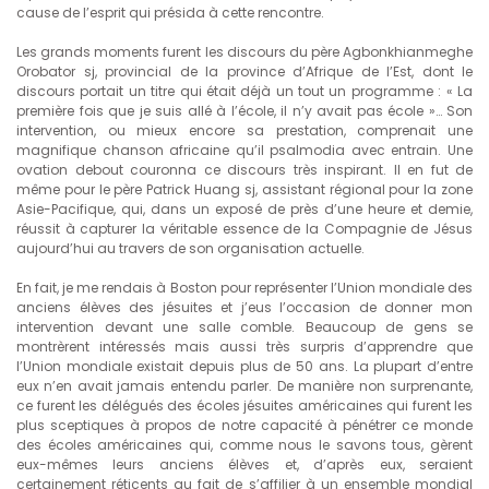
cause de l’esprit qui présida à cette rencontre.
Les grands moments furent les discours du père Agbonkhianmeghe
Orobator sj, provincial de la province d’Afrique de l’Est, dont le
discours portait un titre qui était déjà un tout un programme : « La
première fois que je suis allé à l’école, il n’y avait pas école »… Son
intervention, ou mieux encore sa prestation, comprenait une
magnifique chanson africaine qu’il psalmodia avec entrain. Une
ovation debout couronna ce discours très inspirant. Il en fut de
même pour le père Patrick Huang sj, assistant régional pour la zone
Asie-Pacifique, qui, dans un exposé de près d’une heure et demie,
réussit à capturer la véritable essence de la Compagnie de Jésus
aujourd’hui au travers de son organisation actuelle.
En fait, je me rendais à Boston pour représenter l’Union mondiale des
anciens élèves des jésuites et j’eus l’occasion de donner mon
intervention devant une salle comble. Beaucoup de gens se
montrèrent intéressés mais aussi très surpris d’apprendre que
l’Union mondiale existait depuis plus de 50 ans. La plupart d’entre
eux n’en avait jamais entendu parler. De manière non surprenante,
ce furent les délégués des écoles jésuites américaines qui furent les
plus sceptiques à propos de notre capacité à pénétrer ce monde
des écoles américaines qui, comme nous le savons tous, gèrent
eux-mêmes leurs anciens élèves et, d’après eux, seraient
certainement réticents au fait de s’affilier à un ensemble mondial