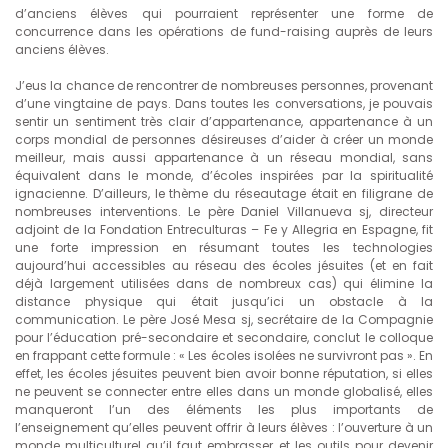
d’anciens élèves qui pourraient représenter une forme de
concurrence dans les opérations de fund-raising auprès de leurs
anciens élèves.
J’eus la chance de rencontrer de nombreuses personnes, provenant
d’une vingtaine de pays. Dans toutes les conversations, je pouvais
sentir un sentiment très clair d’appartenance, appartenance à un
corps mondial de personnes désireuses d’aider à créer un monde
meilleur, mais aussi appartenance à un réseau mondial, sans
équivalent dans le monde, d’écoles inspirées par la spiritualité
ignacienne. D’ailleurs, le thème du réseautage était en filigrane de
nombreuses interventions. Le père Daniel Villanueva sj, directeur
adjoint de la Fondation Entreculturas – Fe y Allegria en Espagne, fit
une forte impression en résumant toutes les technologies
aujourd’hui accessibles au réseau des écoles jésuites (et en fait
déjà largement utilisées dans de nombreux cas) qui élimine la
distance physique qui était jusqu’ici un obstacle à la
communication. Le père José Mesa sj, secrétaire de la Compagnie
pour l’éducation pré-secondaire et secondaire, conclut le colloque
en frappant cette formule : « Les écoles isolées ne survivront pas ». En
effet, les écoles jésuites peuvent bien avoir bonne réputation, si elles
ne peuvent se connecter entre elles dans un monde globalisé, elles
manqueront l’un des éléments les plus importants de
l’enseignement qu’elles peuvent offrir à leurs élèves : l’ouverture à un
monde multiculturel qu’il faut embrasser et les outils pour devenir