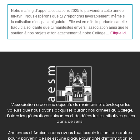
Notre mailing d’appel à cotisations 2025 te parviendra cette année
mi-avril. Nous espérons que tu y répondras favorablement, même si
la cotisation n’est pas obligatoire. Elle est en effet importante car elle
traduit la solidarité que tu manifestes envers l’association ainsi que le
soutien à nos projets et ton attachement à notre Collège…
Clique ici
.
L’Association a comme objectifs de maintenir et développer les
valeurs que nous avons acquises durant nos années au Collège,
d’aider les générations suivantes et de défendre les initiatives prises
dans ce sens.
Anciennes et Anciens, nous avons tous besoin les uns des autres
pour y parvenir. Ce site est une plaque tournante d’information et