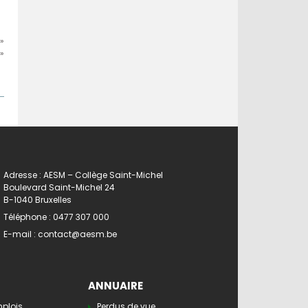
»
»
Adresse : AESM – Collège Saint-Michel
Boulevard Saint-Michel 24
B-1040 Bruxelles
Téléphone :
0477 307 000
E-mail :
contact@aesm.be
ANNUAIRE
mplois
Perdus de vue