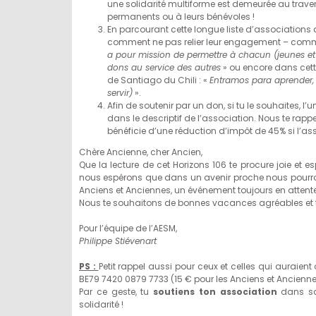
une solidarité multiforme est demeurée au trave
permanents ou à leurs bénévoles !
En parcourant cette longue liste d’association
comment ne pas relier leur engagement – comme t
a pour mission de permettre à chacun (jeunes et a
dons au service des autres
» ou encore dans cett
de Santiago du Chili : «
Entramos para aprender, 
servir)
».
Afin de soutenir par un don, si tu le souhaites, 
dans le descriptif de l’association. Nous te rap
bénéficie d’une réduction d’impôt de 45% si l’asso
Chère Ancienne, cher Ancien,
Que la lecture de cet Horizons 106 te procure joie et
nous espérons que dans un avenir proche nous pourrons
Anciens et Anciennes, un événement toujours en attente
Nous te souhaitons de bonnes vacances agréables et 
Pour l’équipe de l’AESM,
Philippe Stiévenart
PS :
Petit rappel aussi pour ceux et celles qui auraient
BE79 7420 0879 7733 (15 € pour les Anciens et Anciennes
Par ce geste, tu
soutiens ton association
dans sa
solidarité !