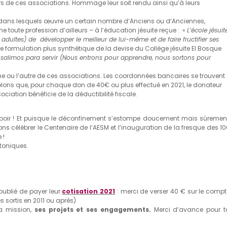
rs de ces associations. Hommage leur soit rendu ainsi qu’à leurs
s dans lesquels œuvre un certain nombre d’Anciens ou d’Anciennes,
oute profession d’ailleurs – à l’éducation jésuite reçue : «
L’école jésuit
dultes) de développer le meilleur de lui-même et de faire fructifier ses
e formulation plus synthétique de la devise du Collège jésuite El Bosque
salimos para servir (Nous entrons pour apprendre, nous sortons pour
l’une ou l’autre de ces associations. Les coordonnées bancaires se trouvent
pelons que, pour chaque don de 40€ ou plus effectué en 2021, le donateur
ciation bénéficie de la déductibilité fiscale.
 espoir ! Et puisque le déconfinement s’estompe doucement mais sûrement
 célébrer le Centenaire de l’AESM et l’inauguration de la fresque des 10
 !
toniques.
 oublié de payer leur
cotisation 2021
: merci de verser 40 € sur le compt
 sortis en 2011 ou après).
 mission,
ses projets et ses engagements.
Merci d’avance pour t