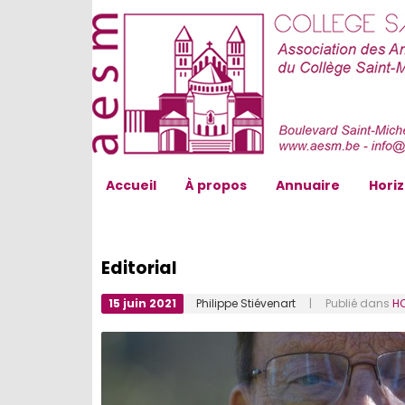
AESM...
Accueil
À propos
Annuaire
Hori
Editorial
15 juin 2021
Philippe Stiévenart
| Publié dans
H