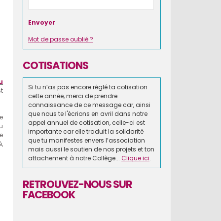
Mot de passe oublié ?
COTISATIONS
u
Si tu n’as pas encore réglé ta cotisation
t
cette année, merci de prendre
connaissance de ce message car, ainsi
que nous te l'écrions en avril dans notre
e
appel annuel de cotisation, celle-ci est
u
importante car elle traduit la solidarité
e
que tu manifestes envers l’association
é,
mais aussi le soutien de nos projets et ton
attachement à notre Collège...
Clique ici
.
RETROUVEZ-NOUS SUR
FACEBOOK