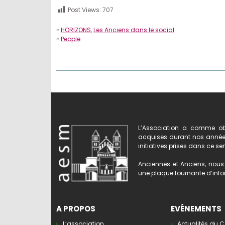
Post Views:
707
«
HORIZONS
,
Les Anciens dans le social
«
People
L’Association a comme obj
acquises durant nos années 
initiatives prises dans ce se
Anciennes et Anciens, nous 
une plaque tournante d’infor
A PROPOS
EVÉNEMENTS
L’association
Actualités du C