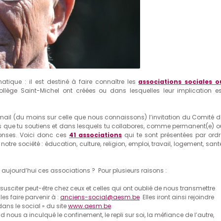
ique : il est destiné à faire connaître les
associations sociales o
ège Saint-Michel ont créées ou dans lesquelles leur implication es
mail (du moins sur celle que nous connaissons) l’invitation du Comité d
tifs que tu soutiens et dans lesquels tu collabores, comme permanent(e) o
onses. Voici donc ces
41 associations
qui te sont présentées par ordr
otre société : éducation, culture, religion, emploi, travail, logement, sant
l aujourd’hui ces associations ? Pour plusieurs raisons :
 susciter peut-être chez ceux et celles qui ont oublié de nous transmettre
les faire parvenir à :
anciens-social@aesm.be
Elles iront ainsi rejoindre
dans le social » du site
www.aesm.be
.
 nous a inculqué le confinement, le repli sur soi, la méfiance de l’autre,