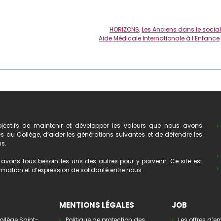
HORIZONS
,
Les Anciens dans le social
Aide Médicale Internationale à l’Enfance
ectifs de maintenir et développer les valeurs que nous avons
au Collège, d’aider les générations suivantes et de défendre les
ns.
avons tous besoin les uns des autres pour y parvenir. Ce site est
mation et d’expression de solidarité entre nous.
MENTIONS LÉGALES
JOB
ollège Saint-
Politique de protection des
Les offres d’e