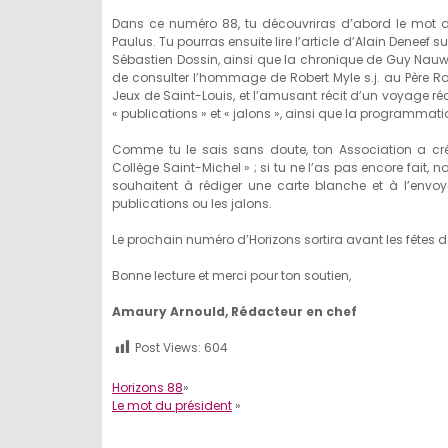
Dans ce numéro 88, tu découvriras d’abord le mot de t
Paulus. Tu pourras ensuite lire l’article d’Alain Deneef 
Sébastien Dossin, ainsi que la chronique de Guy Nauw
de consulter l’hommage de Robert Myle s.j. au Père Rob
Jeux de Saint-Louis, et l’amusant récit d’un voyage réce
« publications » et « jalons », ainsi que la programmat
Comme tu le sais sans doute, ton Association a cr
Collège Saint-Michel » ; si tu ne l’as pas encore fait,
souhaitent à rédiger une carte blanche et à l’envo
publications ou les jalons.
Le prochain numéro d’Horizons sortira avant les fêtes d
Bonne lecture et merci pour ton soutien,
Amaury Arnould, Rédacteur en chef
Post Views:
604
Horizons 88
»
Le mot du président
»