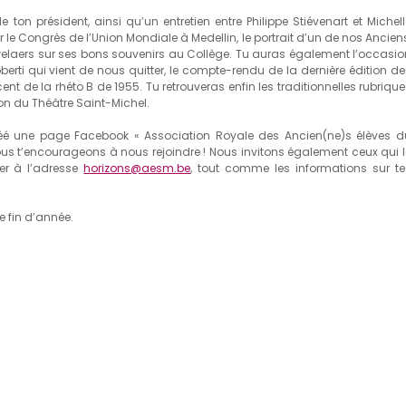
on président, ainsi qu’un entretien entre Philippe Stiévenart et Michell
sur le Congrès de l’Union Mondiale à Medellin, le portrait d’un de nos Ancien
elaers sur ses bons souvenirs au Collège. Tu auras également l’occasio
erti qui vient de nous quitter, le compte-rendu de la dernière édition de
nt de la rhéto B de 1955. Tu retrouveras enfin les traditionnelles rubriqu
ion du Théâtre Saint-Michel.
éé une page Facebook « Association Royale des Ancien(ne)s élèves d
 nous t’encourageons à nous rejoindre ! Nous invitons également ceux qui l
yer à l’adresse
horizons@aesm.be
, tout comme les informations sur te
e fin d’année.