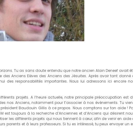
 Horizons. Tu as sans doute entendu que notre ancien Alain Deneef avait ét
 des Anciens Elèves des Anciens des Jésuites. Après avoir tant donné 
hui des responsabilités importantes. Nous lui adressons ici encore no
férents projets. A l’heure actuelle, notre principale préoccupation est d
des nos Anciens, notamment pour t’associer à nos évènements. Tu vien
e président Baudouin Gillis à ce propos. Nous comptons sur ton aide ! Pa
AESM est toujours à la recherche d’Anciennes et d’Anciens qui désirent nou
er les différents projets qui nous tiennent à cœur, afin de venir en aide 
urs parents et à leurs professeurs. Si tu es intéressé, tu peux envoyer un 