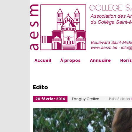
AESM...
Accueil
À propos
Annuaire
Hori
Edito
20 février 2014
Tanguy Crollen
| Publié dans