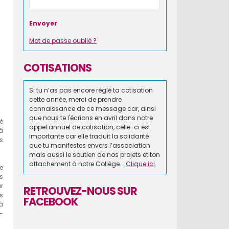
Mot de passe oublié ?
COTISATIONS
Si tu n’as pas encore réglé ta cotisation
cette année, merci de prendre
connaissance de ce message car, ainsi
que nous te l'écrions en avril dans notre
é
appel annuel de cotisation, celle-ci est
à
importante car elle traduit la solidarité
s
que tu manifestes envers l’association
mais aussi le soutien de nos projets et ton
attachement à notre Collège...
Clique ici
.
e
s
r
RETROUVEZ-NOUS SUR
s
FACEBOOK
à
e-