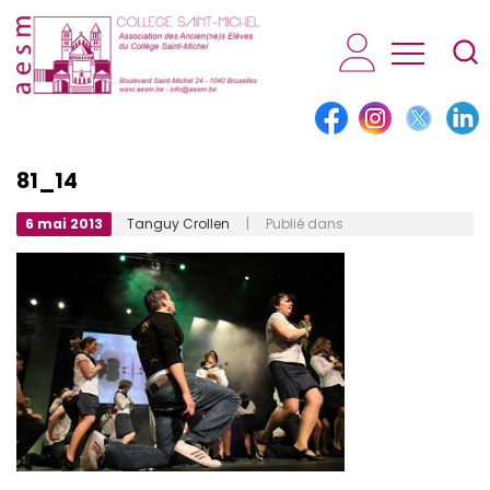
AESM...
81_14
6 mai 2013
Tanguy Crollen
| Publié dans