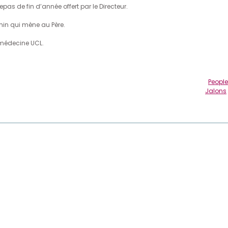
repas de fin d’année offert par le Directeur.
min qui mène au Père.
 médecine UCL.
People
Jalons