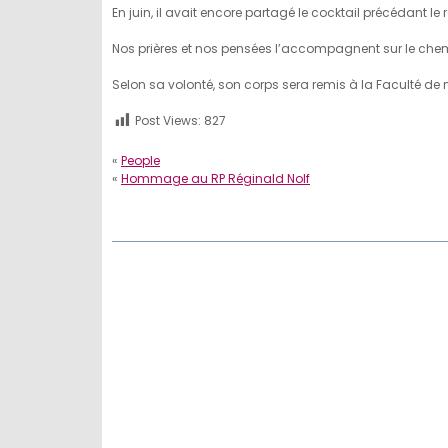
En juin, il avait encore partagé le cocktail précédant le 
Nos prières et nos pensées l’accompagnent sur le che
Selon sa volonté, son corps sera remis à la Faculté de
Post Views:
827
«
People
«
Hommage au RP Réginald Nolf