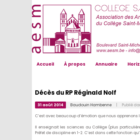
AESM...
Accueil
À propos
Annuaire
Hori
Décès du RP Réginald Nolf
31 août 2014
Baudouin Hambenne
| Publié da
C’est avec beaucoup d’émotion que nous apprenons le 
Il enseignait les sciences au Collège (plus particulière
Préfet de discipline en 1-2. C’est dans cette fonction 