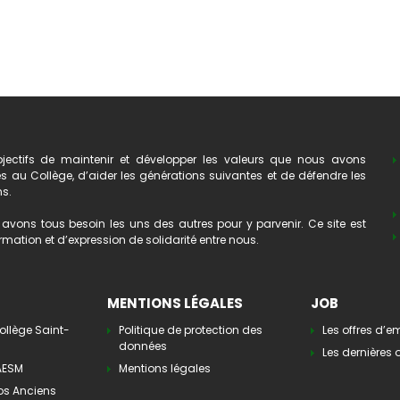
ectifs de maintenir et développer les valeurs que nous avons
au Collège, d’aider les générations suivantes et de défendre les
ns.
avons tous besoin les uns des autres pour y parvenir. Ce site est
mation et d’expression de solidarité entre nous.
MENTIONS LÉGALES
JOB
ollège Saint-
Politique de protection des
Les offres d’e
données
Les dernières o
’AESM
Mentions légales
os Anciens