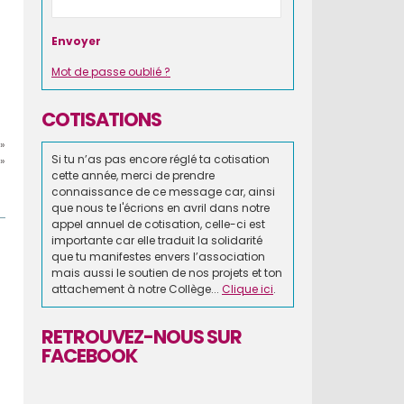
Mot de passe oublié ?
COTISATIONS
»
Si tu n’as pas encore réglé ta cotisation
»
cette année, merci de prendre
connaissance de ce message car, ainsi
que nous te l'écrions en avril dans notre
appel annuel de cotisation, celle-ci est
importante car elle traduit la solidarité
que tu manifestes envers l’association
mais aussi le soutien de nos projets et ton
attachement à notre Collège...
Clique ici
.
RETROUVEZ-NOUS SUR
FACEBOOK