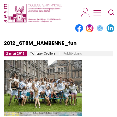
AESM...
2012_6T8M_HAMBENNE_fun
2 mai 2013
Tanguy Crollen
| Publié dans