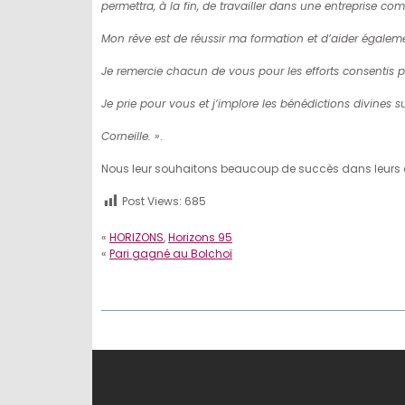
permettra, à la fin, de travailler dans une entreprise co
Mon rêve est de réussir ma formation et d’aider égalemen
Je remercie chacun de vous pour les efforts consentis po
Je prie pour vous et j’implore les bénédictions divines su
Corneille. »
.
Nous leur souhaitons beaucoup de succès dans leurs étu
Post Views:
685
«
HORIZONS
,
Horizons 95
«
Pari gagné au Bolchoï