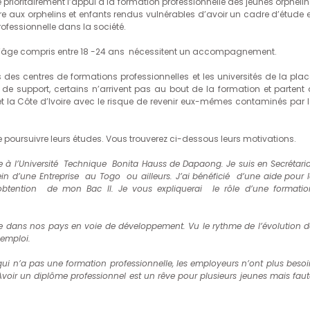
 prioritairement l’appui à la formation professionnelle des jeunes orphelin
tre aux orphelins et enfants rendus vulnérables d’avoir un cadre d’étude e
rofessionnelle dans la société.
 d’âge compris entre 18 -24 ans nécessitent un accompagnement.
s des centres de formations professionnelles et les universités de la plac
e support, certains n’arrivent pas au bout de la formation et partent 
t la Côte d’Ivoire avec le risque de revenir eux-mêmes contaminés par l
de poursuivre leurs études. Vous trouverez ci-dessous leurs motivations.
te à l’Université Technique Bonita Hauss de Dapaong. Je suis en Secrétaria
in d’une Entreprise au Togo ou ailleurs. J’ai bénéficié d’une aide pour l
obtention de mon Bac II. Je vous expliquerai le rôle d’une formatio
te dans nos pays en voie de développement. Vu le rythme de l’évolution d
 emploi.
i n’a pas une formation professionnelle, les employeurs n’ont plus besoi
oir un diplôme professionnel est un rêve pour plusieurs jeunes mais faut