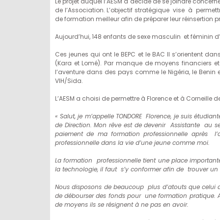
Le projet auquel l’AESM a décidé de se joindre concerne
de l’Association. L’objectif stratégique vise à permet
de formation meilleur afin de préparer leur réinsertion p
Aujourd’hui, 148 enfants de sexe masculin et féminin
Ces jeunes qui ont le BEPC et le BAC II s’orientent dan
(Kara et Lomé). Par manque de moyens financiers et d
l’aventure dans des pays comme le Nigéria, le Benin e
VIH/Sida.
L’AESM a choisi de permettre à Florence et à Corneille 
« Salut, je m’appelle TONDORE Florence, je suis étudian
de Direction. Mon rêve est de devenir Assistante au se
paiement de ma formation professionnelle après l’
professionnelle dans la vie d’une jeune comme moi.
La formation professionnelle tient une place importan
la technologie, il faut s’y conformer afin de trouver un
Nous disposons de beaucoup plus d’atouts que celui qu
de débourser des fonds pour une formation pratique. Av
de moyens ils se résignent à ne pas en avoir.