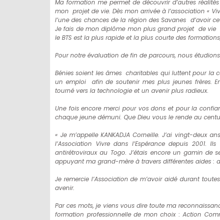
Ma formation me permet de découvrir d’autres réalités d
mon projet de vie. Dès mon arrivée à l’association « Vi
l’une des chances de la région des Savanes d’avoir c
Je fais de mon diplôme mon plus grand projet de vie ca
le BTS est la plus rapide et la plus courte des formations
Pour notre évaluation de fin de parcours, nous étudions à
Bénies soient les âmes charitables qui luttent pour la
un emploi afin de soutenir mes plus jeunes frères. 
tourné vers la technologie et un avenir plus radieux.
Une fois encore merci pour vos dons et pour la confian
chaque jeune démuni. Que Dieu vous le rende au centup
« Je m’appelle KANKADJA Corneille. J’ai vingt-deux ans
l’Association Vivre dans l’Espérance depuis 2001. I
antirétroviraux au Togo. J’étais encore un gamin de s
appuyant ma grand-mère à travers différentes aides : ali
Je remercie l’Association de m’avoir aidé durant toute
avenir.
Par ces mots, je viens vous dire toute ma reconnaissa
formation professionnelle de mon choix : Action Comm