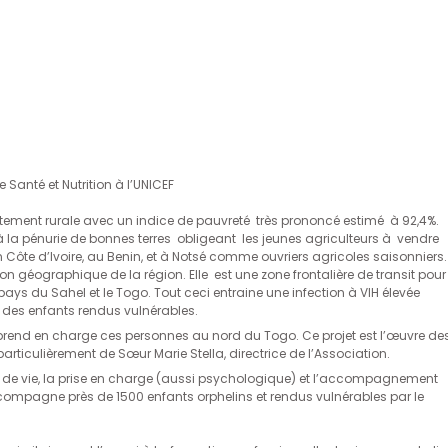
Santé et Nutrition à l’UNICEF
tement rurale avec un indice de pauvreté très prononcé estimé à 92,4%.
 à la pénurie de bonnes terres obligeant les jeunes agriculteurs à vendre
n Côte d’Ivoire, au Benin, et à Notsé comme ouvriers agricoles saisonniers.
ion géographique de la région. Elle est une zone frontalière de transit pour
s pays du Sahel et le Togo. Tout ceci entraine une infection à VIH élevée
 des enfants rendus vulnérables.
» prend en charge ces personnes au nord du Togo. Ce projet est l’œuvre de
rticulièrement de Sœur Marie Stella, directrice de l’Association.
ons de vie, la prise en charge (aussi psychologique) et l’accompagnement
accompagne près de 1500 enfants orphelins et rendus vulnérables par le