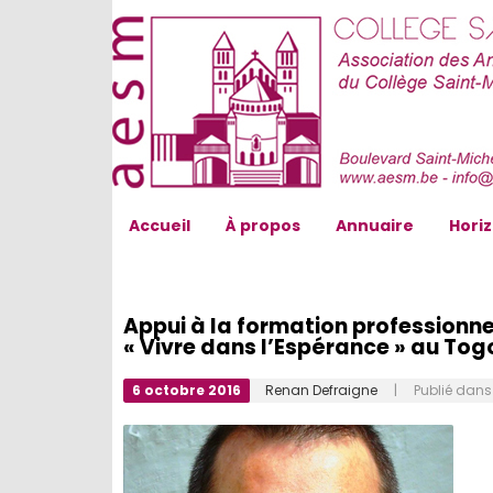
AESM...
Accueil
À propos
Annuaire
Hori
Appui à la formation professionnel
« Vivre dans l’Espérance » au Tog
6 octobre 2016
Renan Defraigne
| Publié dan