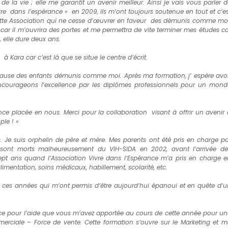
e la vie ; elle me garantit un avenir meilleur. Ainsi je vais vous parler d
vre dans l’espérance » en 2009, ils m’ont toujours soutenue en tout et c’es
ette Association qui ne cesse d’œuvrer en faveur des démunis comme moi
r il m’ouvrira des portes et me permettra de vite terminer mes études ca
, elle dure deux ans.
 Kara car c’est là que se situe le centre d’écrit.
 cause des enfants démunis comme moi. Après ma formation, j’ espère avoi
Encourageons l’excellence par les diplômes professionnels pour un mond
ce placée en nous. Merci pour la collaboration visant à offrir un avenir 
le ! »
. Je suis orphelin de père et mère. Mes parents ont été pris en charge pa
ls sont morts malheureusement du VIH-SIDA en 2002, avant l’arrivée de
ept ans quand l’Association Vivre dans l’Espérance m’a pris en charge e
mentation, soins médicaux, habillement, scolarité, etc.
s ces années qui m’ont permis d’être aujourd’hui épanoui et en quête d’u
nce pour l’aide que vous m’avez apportée au cours de cette année pour un
erciale – Force de vente. Cette formation s’ouvre sur le Marketing et m