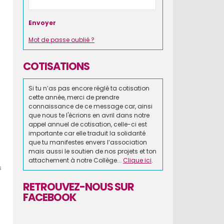
Mot de passe oublié ?
COTISATIONS
Si tu n’as pas encore réglé ta cotisation
cette année, merci de prendre
connaissance de ce message car, ainsi
que nous te l'écrions en avril dans notre
appel annuel de cotisation, celle-ci est
importante car elle traduit la solidarité
que tu manifestes envers l’association
mais aussi le soutien de nos projets et ton
attachement à notre Collège...
Clique ici
.
s
RETROUVEZ-NOUS SUR
FACEBOOK