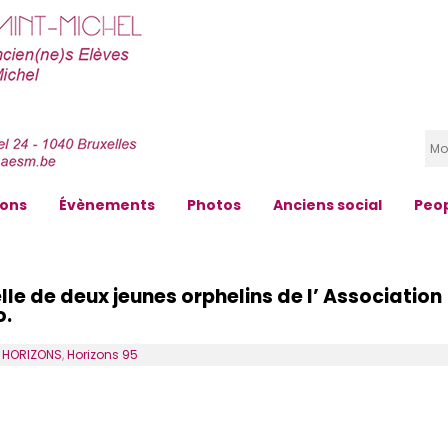
zons
Évènements
Photos
Anciens social
Peo
le de deux jeunes orphelins de l’ Association
o.
s
HORIZONS
,
Horizons 95