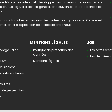
ectifs de maintenir et développer les valeurs que nous avons
au Collège, d’aider les générations suivantes et de défendre les
ns.
avons tous besoin les uns des autres pour y parvenir. Ce site est
mation et d’expression de solidarité entre nous.
MENTIONS LÉGALES
JOB
ollège Saint-
Politique de protection des
Les offres d’e
données
Les dernières o
’AESM
Mentions légales
os Anciens
 projets soutenus
ésuites
collèges jésuites
o