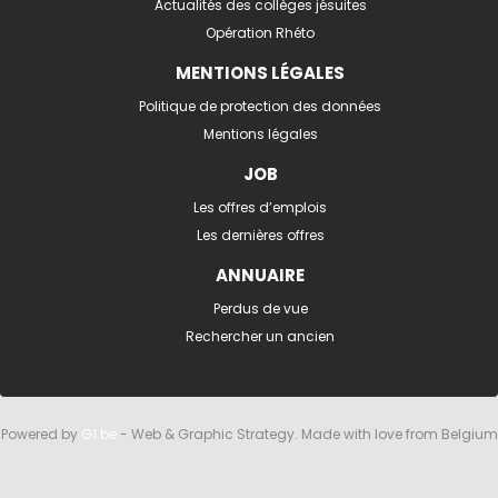
Actualités des collèges jésuites
Opération Rhéto
MENTIONS LÉGALES
Politique de protection des données
Mentions légales
JOB
Les offres d’emplois
Les dernières offres
ANNUAIRE
Perdus de vue
Rechercher un ancien
Powered by
G1.be
- Web & Graphic Strategy. Made with love from Belgium