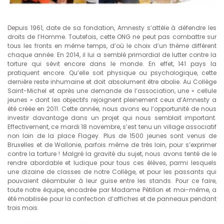
Depuis 1961, date de sa fondation, Amnesty s’attèle à défendre les
droits de l’Homme. Toutefois, cette ONG ne peut pas combattre sur
tous les fronts en même temps, d’où le choix d’un thème différent
chaque année. En 2014, il lui a semblé primordial de lutter contre la
torture qui sévit encore dans le monde. En effet, 141 pays la
pratiquent encore. Qu’elle soit physique ou psychologique, cette
dernière reste inhumaine et doit absolument être abolie. Au Collège
Saint-Michel et après une demande de l’association, une « cellule
jeunes » dont les objectifs rejoignent pleinement ceux d’Amnesty a
été créée en 2011. Cette année, nous avons eu l’opportunité de nous
investir davantage dans un projet qui nous semblait important.
Effectivement, ce mardi 18 novembre, s’est tenu un village associatif
non loin de la place Flagey. Plus de 1500 jeunes sont venus de
Bruxelles et de Wallonie, parfois même de très loin, pour s’exprimer
contre la torture ! Malgré la gravité du sujet, nous avons tenté de le
rendre abordable et ludique pour tous ces élèves, parmi lesquels
une dizaine de classes de notre Collège, et pour les passants qui
pouvaient déambuler à leur guise entre les stands. Pour ce faire,
toute notre équipe, encadrée par Madame Pétillon et moi-même, a
été mobilisée pour la confection d’affiches et de panneaux pendant
trois mois.