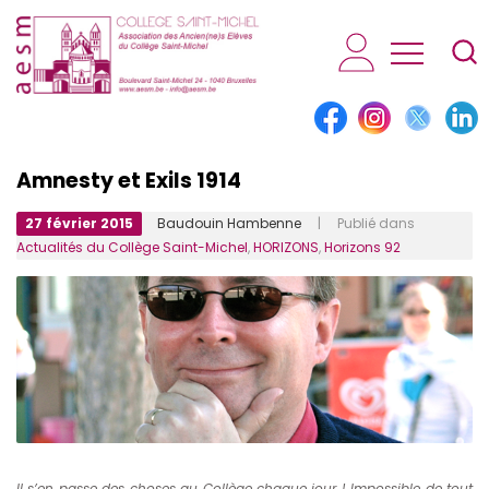
AESM...
Amnesty et Exils 1914
27 février 2015
Baudouin Hambenne
| Publié dans
Actualités du Collège Saint-Michel
,
HORIZONS
,
Horizons 92
Il s’en passe des choses au Collège chaque jour ! Impossible de tout