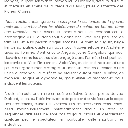
Mangez, Philippe Beheydt et Emmanuel De Candido, acteurs, auteurs
et metteurs en scène de la pièce “Exils 1914”, jouée au théâtre des
Riches-Claires.
“
Nous voulions faire quelque chose pour le centenaire de la guerre,
mais sans tomber dans les stéréotypes du soldat se battant dans
une tranchée.
” nous disent-ils lorsque nous les rencontrons. La
compagnie MAPS a donc fouillé dans des livres, des pho- tos de
familles… et leurs person-nages sont nés. Le premier, August, belge
fier de sa patrie, quitte son pays pour trouver refuge en Angleterre
avec sa femme. Vient ensuite Angolo, jeune Congolais qui pour
devenir comme les autres s’est engagé dans l’armée et est parti sur
les fronts de l’Yser. Finalement, Victor Vay, cuisinier et habitant d’une
petite bourgade, monte malgré lui dans un train en direction d’une
usine allemande. Leurs récits se croisent durant toute la pièce, de
manière ludique et dynamique, “
pour éviter la monotonie
” nous
indiquent les auteurs.
À cela s’ajoute une mise en scène créative à tous points de vue.
D’abord, ils ont eu l’idée innovante de projeter des vidéos sur le corps
des comédiens, puisqu’ils “
avaient ces histoires dans leurs tripes
”,
essai malheureusement insuffisamment abouti. En effet, les
séquences diffusées ne sont pas toujours claires et désorientent
quelque peu le spectateur, en particulier celle montrant les
industries.