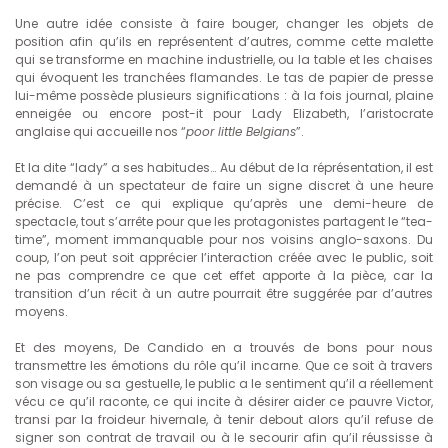
Une autre idée consiste à faire bouger, changer les objets de
position afin qu’ils en représentent d’autres, comme cette malette
qui se transforme en machine industrielle, ou la table et les chaises
qui évoquent les tranchées flamandes. Le tas de papier de presse
lui-même possède plusieurs significations : à la fois journal, plaine
enneigée ou encore post-it pour Lady Elizabeth, l’aristocrate
anglaise qui accueille nos “
poor little Belgians
”.
Et la dite “lady” a ses habitudes… Au début de la réprésentation, il est
demandé à un spectateur de faire un signe discret à une heure
précise. C’est ce qui explique qu’après une demi-heure de
spectacle, tout s’arrête pour que les protagonistes partagent le “tea-
time”, moment immanquable pour nos voisins anglo-saxons. Du
coup, l’on peut soit apprécier l’interaction créée avec le public, soit
ne pas comprendre ce que cet effet apporte à la pièce, car la
transition d’un récit à un autre pourrait être suggérée par d’autres
moyens.
Et des moyens, De Candido en a trouvés de bons pour nous
transmettre les émotions du rôle qu’il incarne. Que ce soit à travers
son visage ou sa gestuelle, le public a le sentiment qu’il a réellement
vécu ce qu’il raconte, ce qui incite à désirer aider ce pauvre Victor,
transi par la froideur hivernale, à tenir debout alors qu’il refuse de
signer son contrat de travail ou à le secourir afin qu’il réussisse à