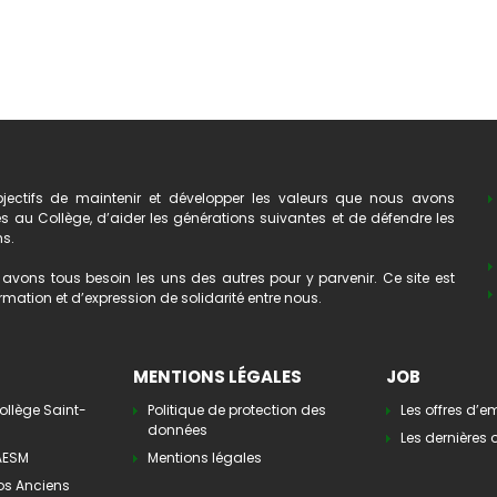
ectifs de maintenir et développer les valeurs que nous avons
au Collège, d’aider les générations suivantes et de défendre les
ns.
avons tous besoin les uns des autres pour y parvenir. Ce site est
mation et d’expression de solidarité entre nous.
MENTIONS LÉGALES
JOB
ollège Saint-
Politique de protection des
Les offres d’e
données
Les dernières o
’AESM
Mentions légales
os Anciens