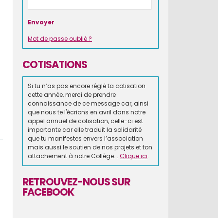
Mot de passe oublié ?
COTISATIONS
Si tu n’as pas encore réglé ta cotisation
cette année, merci de prendre
connaissance de ce message car, ainsi
que nous te l'écrions en avril dans notre
appel annuel de cotisation, celle-ci est
importante car elle traduit la solidarité
que tu manifestes envers l’association
mais aussi le soutien de nos projets et ton
attachement à notre Collège...
Clique ici
.
RETROUVEZ-NOUS SUR
FACEBOOK