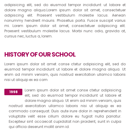
adipisicing elit, sed do eiusmod tempor incididunt ut labore et
dolore magna aliqua.Lorem ipsum dolor sit amet, consectetuer
adipiscing elit. Praesent vestibulum molestie lacus. Aenean
nonummy hendrerit mauris. Phasellus porta. Fusce suscipit varius
mi. Lorem ipsum dolor sit amet, consectetuer adipiscing elit.
Praesent vestibulum molestie lacus. Morbi nunc odio, gravida at,
cursus nec, luctus a, lorem.
HISTORY OF OUR SCHOOL
Lorem ipsum dolor sit amet conse ctetur adipisicing elit, sed do
eiusmod tempor incididunt ut labore et dolore magna aliqua. Ut
enim ad minim veniam, quis nostrud exercitation ullamco laboris
nisi ut aliquip ex ea com
Lorem ipsum dolor sit amet conse ctetur adipisicing
1998
elit, sed do eiusmod tempor incididunt ut labore et
dolore magna aliqua. Ut enim ad minim veniam, quis
nostrud exercitation ullamco laboris nisi ut aliquip ex ea
commodo consequat. Duis aute irure dolor in reprehenderit in
voluptate velit esse cillum dolore eu fugiat nulla pariatur.
Excepteur sint occaecat cupidatat non proident, sunt in culpa
qui officia deserunt mollit anim id.