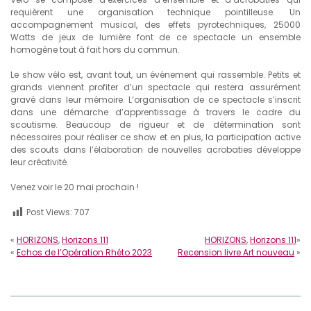
requièrent une organisation technique pointilleuse. Un
accompagnement musical, des effets pyrotechniques, 25000
Watts de jeux de lumière font de ce spectacle un ensemble
homogène tout à fait hors du commun.
Le show vélo est, avant tout, un événement qui rassemble. Petits et
grands viennent profiter d’un spectacle qui restera assurément
gravé dans leur mémoire. L’organisation de ce spectacle s’inscrit
dans une démarche d’apprentissage à travers le cadre du
scoutisme. Beaucoup de rigueur et de détermination sont
nécessaires pour réaliser ce show et en plus, la participation active
des scouts dans l’élaboration de nouvelles acrobaties développe
leur créativité.
Venez voir le 20 mai prochain !
Post Views:
707
«
HORIZONS
,
Horizons 111
HORIZONS
,
Horizons 111
»
«
Echos de l’Opération Rhéto 2023
Recension livre Art nouveau
»