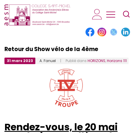
AESM...
Retour du Show vélo de la 4ème
31 mars 2023
A. Fanuel
| Publié dans
HORIZONS
,
Horizons 111
Rendez-vous, le 20 mai