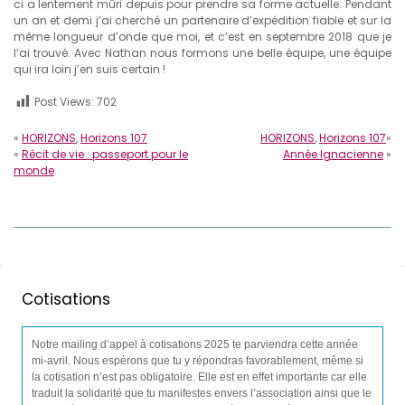
ci a lentement mûri depuis pour prendre sa forme actuelle. Pendant
un an et demi j’ai cherché un partenaire d’expédition fiable et sur la
même longueur d’onde que moi, et c’est en septembre 2018 que je
l’ai trouvé. Avec Nathan nous formons une belle équipe, une équipe
qui ira loin j’en suis certain !
Post Views:
702
«
HORIZONS
,
Horizons 107
HORIZONS
,
Horizons 107
»
«
Récit de vie : passeport pour le
Année Ignacienne
»
monde
Cotisations
Notre mailing d’appel à cotisations 2025 te parviendra cette année
mi-avril. Nous espérons que tu y répondras favorablement, même si
la cotisation n’est pas obligatoire. Elle est en effet importante car elle
traduit la solidarité que tu manifestes envers l’association ainsi que le