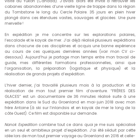
visite au Yukon (Canada). J’avais alors été invité à retrouver les
cabanes abandonnées d’une vieille ligne de trappe dans la région
du Tombstone le long du Cercle Polaire. 35 jours en plein hiver
plongé dans ces étendues vastes, sauvages et glacées. Une pure
merveille !
En expédition je me concentre sur les explorations polaires,
l’escalade et le kayak de mer. J’ai déjà réalisé plusieurs expéditions
dans chacune de ces disciplines et acquis une bonne expérience
au cours de ces quelques dernières années (voir mon CV ci-
dessous). Aujourd’hui je partage mon temps entre mon travail de
guide, mes différentes formations professionnelles, ainsi que
l’organisation, la préparation (logistique et physique) et la
réalisation de grands projets d’expédition.
L’hiver dernier, j’ai travaillé plusieurs mois à la production et la
réalisation de mon tout premier film d’aventure. “FRÈRES DES
GLACES” est un documentaire de 36 minutes réalisé suite à une
expédition dans le Sud du Groenland en mai-juin 2018 avec mon
frère Antoine (à ski sur l’inlandsis et en kayak de mer le long de la
côte Ouest). Ce film est disponible sur demande.
Nanok Expedition
combine tout ce dans quoi je me suis spécialisé
en un seul et ambitieux projet d’expédition. J’ai été séduit par cette
idée lors de mon tout premier voyage au Groenland en 2016 et celle-