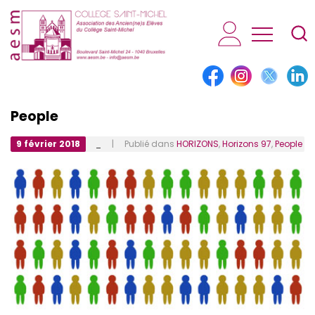
AESM...
People
9 février 2018
_
| Publié dans
HORIZONS
,
Horizons 97
,
People