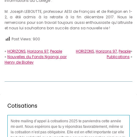
Informations du Collège :
M. Joseph LEBOUTTE, professeur AESI de Français et de Religion en 1-
2, a été admis à la retraite à la fin décembre 2017. Nous le
remercions pour son travail toujours aussi enthousiaste qu’altruiste
et nous lui souhaitons bon succès dans sa nouvelle vie !
Post Views:
900
«
HORIZONS
,
Horizons 97
,
People
HORIZONS
,
Horizons 97
,
People
»
«
Nouvelles du Fonds Ngangi, par
Publications
»
Henry de Biolley
Cotisations
Notre mailing d’appel à cotisations 2025 te parviendra cette année
mi-avril. Nous espérons que tu y répondras favorablement, même si
la cotisation n’est pas obligatoire. Elle est en effet importante car elle