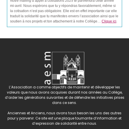
Notre mailing d’appel à cotisations 2025 te parviendra cette année
mi-avril. Nous espérons que tu y répondras favorablement, même si
la cotisation n’est pas obligatoire. Elle est en effet importante car elle
traduit la solidarité que tu manifestes envers l’association ainsi que le
soutien à nos projets et ton attachement à notre Collège…
Clique ici
.
L’Association a comme objectifs de maintenir et développer les
valeurs que nous avons acquises durant nos années au Collège,
d’aider les générations suivantes et de défendre les initiatives prises
dans ce sens.
Anciennes et Anciens, nous avons tous besoin les uns des autres
pour y parvenir. Ce site est une plaque tournante d’information et
d’expression de solidarité entre nous.