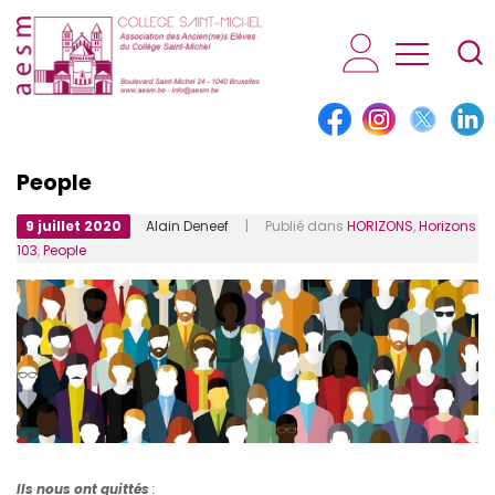
AESM...
People
9 juillet 2020
Alain Deneef
| Publié dans
HORIZONS
,
Horizons
103
,
People
Ils nous ont quittés
: