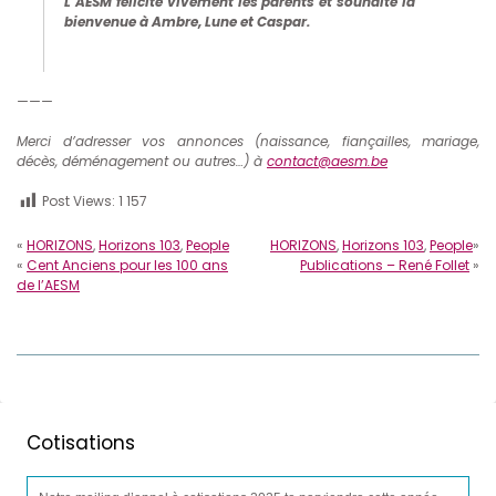
L’AESM félicite vivement les parents et souhaite la
bienvenue à Ambre, Lune et Caspar.
———
Merci d’adresser vos annonces (naissance, fiançailles, mariage,
décès, déménagement ou autres…) à
contact@aesm.be
Post Views:
1 157
«
HORIZONS
,
Horizons 103
,
People
HORIZONS
,
Horizons 103
,
People
»
«
Cent Anciens pour les 100 ans
Publications – René Follet
»
de l’AESM
Cotisations