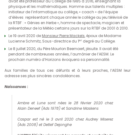
avait été professeur au Collège de 1985 à 2016, enseignant la
physique et les mathématiques. Homme aux talents multiples :
initiateur de l’informatique au collège, « coach » de l’équipe
d’élèves représentant chaque année le collège au jeu télévisé de
la RTBF : « Génies en Herbe », homme de spectacle, magicien et
présentateur de la Météo certains jours sur la RTBF de 2001 à 2010.
Le 19 avril 2020 de
Monsieur Pierre Mackels
, époux de Madame
er
Lucienne Schmitz, Sous-directrice du 1
degré au Collège.
Le 8 juillet 2020, du Père Mourlon Beernaert, jésuite. Il avait été
pendant de nombreuses années, l’aumônier de l’AESM. Le
prochain numéro d’Horizons évoquera sa personnalité.
Aux familles de tous ces défunts et à leurs proches, l’AESM leur
adresse ses plus sincères condoléances.
Naissances :
Ambre et Lune sont nées le 28 février 2020 chez
Alain Deneef (Ads 1978) et Sandrine Maskens
Caspar est né le 3 avril 2020 chez Audrey Miserez
(Ads 2008) et Detlef Dejonghe