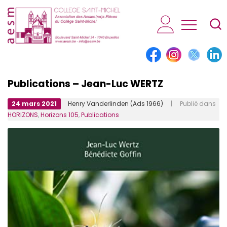
AESM...
Publications – Jean-Luc WERTZ
24 mars 2021
Henry Vanderlinden (Ads 1966)
| Publié dans
HORIZONS
,
Horizons 105
,
Publications