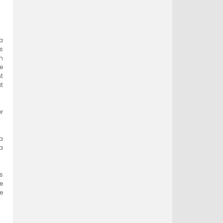
a
s
n
de
t
t
r
a
a
s
e
e