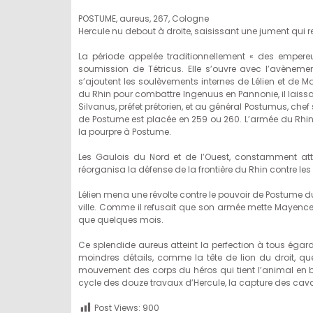
POSTUME, aureus, 267, Cologne
Hercule nu debout à droite, saisissant une jument qui re
La période appelée traditionnellement « des empereu
soumission de Tétricus. Elle s’ouvre avec l’avènemen
s’ajoutent les soulèvements internes de Lélien et de M
du Rhin pour combattre Ingenuus en Pannonie, il laissa l
Silvanus, préfet prétorien, et au général Postumus, ch
de Postume est placée en 259 ou 260. L’armée du Rhin s
la pourpre à Postume.
Les Gaulois du Nord et de l’Ouest, constamment att
réorganisa la défense de la frontière du Rhin contre les
Lélien mena une révolte contre le pouvoir de Postume d
ville. Comme il refusait que son armée mette Mayence 
que quelques mois.
Ce splendide aureus atteint la perfection à tous égards
moindres détails, comme la tête de lion du droit, qu
mouvement des corps du héros qui tient l’animal en ba
cycle des douze travaux d’Hercule, la capture des cava
Post Views:
900