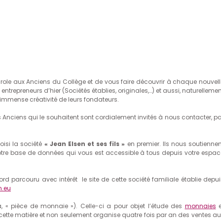
arole aux Anciens du Collège et de vous faire découvrir à chaque nouvell
entrepreneurs d’hier (Sociétés établies, originales,…) et aussi, naturelleme
l’immense créativité de leurs fondateurs.
s Anciens qui le souhaitent sont cordialement invités à nous contacter, pa
oisi la société
« Jean Elsen et ses fils »
en premier. Ils nous soutiennen
e base de données qui vous est accessible à tous depuis votre espac
rd parcouru avec intérêt le site de cette société familiale établie depui
n.eu
, « pièce de monnaie »). Celle-ci a pour objet l’étude des
monnaies
e
n cette matière et non seulement organise quatre fois par an des ventes au