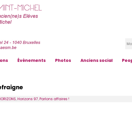
zons
Évènements
Photos
Anciens social
Peo
Defraigne
HORIZONS
,
Horizons 97
,
Parlons affaires !