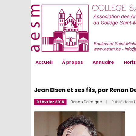
AESM...
Accueil
À propos
Annuaire
Hori
Jean Elsen et ses fils, par Renan 
9 février 2018
Renan Defraigne
| Publié dans