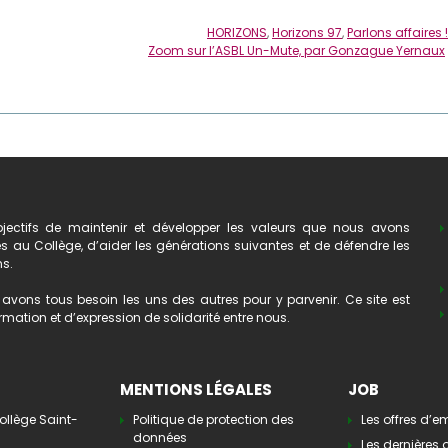
HORIZONS
,
Horizons 97
,
Parlons affaires !
Zoom sur l’ASBL Un-Mute, par Gonzague Yernaux
ectifs de maintenir et développer les valeurs que nous avons
au Collège, d’aider les générations suivantes et de défendre les
ns.
avons tous besoin les uns des autres pour y parvenir. Ce site est
mation et d’expression de solidarité entre nous.
MENTIONS LÉGALES
JOB
ollège Saint-
Politique de protection des
Les offres d’e
données
Les dernières o