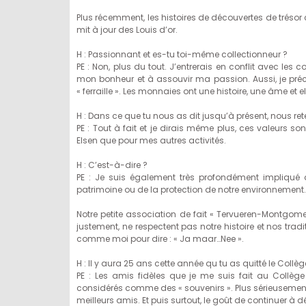
Plus récemment, les histoires de découvertes de tréso
mit à jour des Louis d’or.
H : Passionnant et es-tu toi-même collectionneur ?
PE : Non, plus du tout. J’entrerais en conflit avec les 
mon bonheur et à assouvir ma passion. Aussi, je pr
« ferraille ». Les monnaies ont une histoire, une âme et e
H : Dans ce que tu nous as dit jusqu’à présent, nous re
PE : Tout à fait et je dirais même plus, ces valeurs s
Elsen que pour mes autres activités.
H : C’est-à-dire ?
PE : Je suis également très profondément impliqué 
patrimoine ou de la protection de notre environnement.
Notre petite association de fait « Tervueren-Montgome
justement, ne respectent pas notre histoire et nos tradi
comme moi pour dire : « Ja maar…Nee ».
H : Il y aura 25 ans cette année qu tu as quitté le Col
PE : Les amis fidèles que je me suis fait au Collèg
considérés comme des « souvenirs ». Plus sérieusement,
meilleurs amis. Et puis surtout, le goût de continuer à 