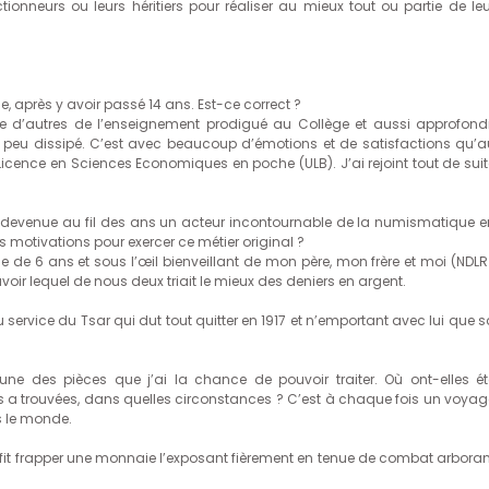
ionneurs ou leurs héritiers pour réaliser au mieux tout ou partie de leu
se, après y avoir passé 14 ans. Est-ce correct ?
 que d’autres de l’enseignement prodigué au Collège et aussi approfondi
un peu dissipé. C’est avec beaucoup d’émotions et de satisfactions qu’a
 Licence en Sciences Economiques en poche (ULB). J’ai rejoint tout de suit
est devenue au fil des ans un acteur incontournable de la numismatique e
es motivations pour exercer ce métier original ?
e de 6 ans et sous l’œil bienveillant de mon père, mon frère et moi (NDLR 
voir lequel de nous deux triait le mieux des deniers en argent.
 service du Tsar qui dut tout quitter en 1917 et n’emportant avec lui que 
une des pièces que j’ai la chance de pouvoir traiter. Où ont-elles ét
es a trouvées, dans quelles circonstances ? C’est à chaque fois un voyag
s le monde.
qui fit frapper une monnaie l’exposant fièrement en tenue de combat arbora