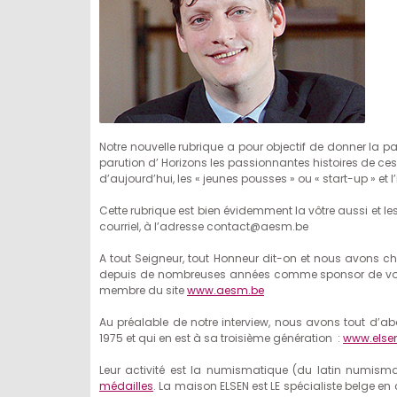
Notre nouvelle rubrique a pour objectif de donner la p
parution d’ Horizons les passionnantes histoires de ces 
d’aujourd’hui, les « jeunes pousses » ou « start-up » et 
Cette rubrique est bien évidemment la vôtre aussi et le
courriel, à l’adresse contact@aesm.be
A tout Seigneur, tout Honneur dit-on et nous avons ch
depuis de nombreuses années comme sponsor de votr
membre du site
www.aesm.be
Au préalable de notre interview, nous avons tout d’abo
1975 et qui en est à sa troisième génération :
www.else
Leur activité est la numismatique (du latin numisma
médailles
. La maison ELSEN est LE spécialiste belge e