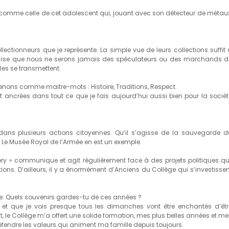
r comme celle de cet adolescent qui, jouant avec son détecteur de métaux
collectionneurs que je représente. La simple vue de leurs collections suffit
écise que nous ne serons jamais des spéculateurs ou des marchands d
lles se transmettent.
tenons comme maitre-mots : Histoire, Traditions, Respect.
ont ancrées dans tout ce que je fais aujourd’hui aussi bien pour la sociét
dans plusieurs actions citoyennes. Qu’il s’agisse de la sauvegarde d
 Le Musée Royal de l’Armée en est un exemple.
ry » communique et agit régulièrement face à des projets politiques qui
tions. D’ailleurs, il y a énormément d’Anciens du Collège qui s’investisse
lège. Quels souvenirs gardes-tu de ces années ?
e et que je vois presque tous les dimanches vont être enchantés d’êtr
 le Collège m’a offert une solide formation, mes plus belles années et me
défendre les valeurs qui animent ma famille depuis toujours.