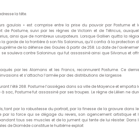
dresse la tête.
rs gaulois » est comprise entre la prise du pouvoir par Postume et l
t de Postume, suivi par les règnes de Victorin et de Tétricus, auxquel
arius, ainsi que de nombreux usurpateurs. Lorsque Gallien quitta la régio
a garde de la frontière à son fils Saloninus, qu’il confia à la protection 
ef suprême de la défense des Gaules à partir de 258. La date de l’avènemen
e souleva contre Saloninus qui fut assassiné ainsi que Silvanus et offri
aqués par les Alamans et les Francs, reconnurent Postume. Ce dernie
 invasions et s’attacha l’armée par des distributions de largesse.
urant l’été 268. Postume l’assiégea dans sa ville de Mayence et emporta l
à sac, Postume fut assassiné par ses troupes. Le règne de Lélien ne dur
, tant par la robustesse du portrait, par la finesse de la gravure dans le
e par la force qui se dégage du revers, son agencement artistique et l
ndant tous ses muscles et de la jument qui tente de lui résister. Dans l
les de Diomède constitue le huitième exploit