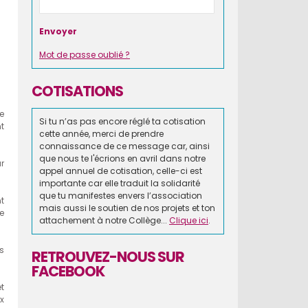
Mot de passe oublié ?
COTISATIONS
e
Si tu n’as pas encore réglé ta cotisation
nt
cette année, merci de prendre
connaissance de ce message car, ainsi
que nous te l'écrions en avril dans notre
r
appel annuel de cotisation, celle-ci est
importante car elle traduit la solidarité
que tu manifestes envers l’association
t
mais aussi le soutien de nos projets et ton
e
attachement à notre Collège...
Clique ici
.
s
RETROUVEZ-NOUS SUR
FACEBOOK
t
x