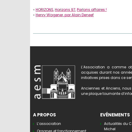
«
HORIZONS
,
Horizons 97
,
Parlons affaires !
«
Henry Wagener, par Alain Deneef
L’Association a comme obj
acquises durant nos années 
initiatives prises dans ce se
Anciennes et Anciens, nous 
une plaque tournante d’infor
A PROPOS
EVÉNEMENTS
L’association
Actualités du C
Michel
Organes et fonctionnement