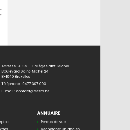
»
»
Adresse : AESM – Collège Saint-Michel
Boulevard Saint-Michel 24
B-1040 Bruxelles
Téléphone :
0477 307 000
E-mail :
contact@aesm.be
ANNUAIRE
mplois
Perdus de vue
ffres
Rechercher un ancien