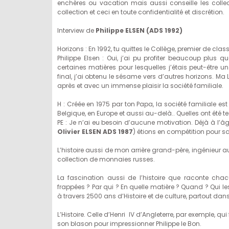
enchères ou vacation mais aussi conseille les collect
collection et ceci en toute confidentialité et discrétion.
Interview de
Philippe ELSEN (ADS 1992)
Horizons : En 1992, tu quittes le Collège, premier de clas
Philippe Elsen : Oui, j’ai pu profiter beaucoup plus
certaines matières pour lesquelles j’étais peut-être 
final, j’ai obtenu le sésame vers d’autres horizons. Ma
après et avec un immense plaisir la société familiale.
H : Créée en 1975 par ton Papa, la société familiale 
Belgique, en Europe et aussi au-delà.. Quelles ont été t
PE : Je n’ai eu besoin d’aucune motivation. Déjà à l’âg
Olivier ELSEN ADS 1987
) étions en compétition pour sa
L’histoire aussi de mon arrière grand-père, ingénieur au
collection de monnaies russes.
La fascination aussi de l’histoire que raconte chac
frappées ? Par qui ? En quelle matière ? Quand ? Qui l
à travers 2500 ans d’Histoire et de culture, partout dan
L’Histoire. Celle d’Henri IV d’Angleterre, par exemple, 
son blason pour impressionner Philippe le Bon.