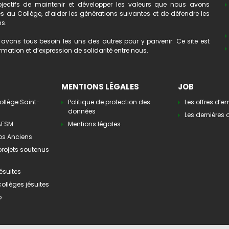
ectifs de maintenir et développer les valeurs que nous avons
au Collège, d’aider les générations suivantes et de défendre les
ns.
avons tous besoin les uns des autres pour y parvenir. Ce site est
mation et d’expression de solidarité entre nous.
MENTIONS LÉGALES
JOB
ollège Saint-
Politique de protection des
Les offres d’e
données
Les dernières o
’AESM
Mentions légales
os Anciens
 projets soutenus
ésuites
collèges jésuites
o