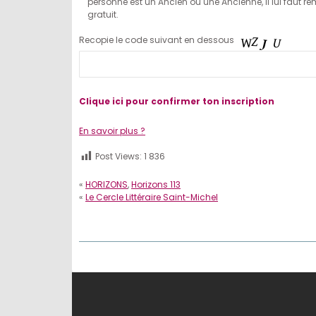
personne est un Ancien ou une Ancienne, il lui faut remp
gratuit.
Recopie le code suivant en dessous
En savoir plus ?
Post Views:
1 836
«
HORIZONS
,
Horizons 113
«
Le Cercle Littéraire Saint-Michel