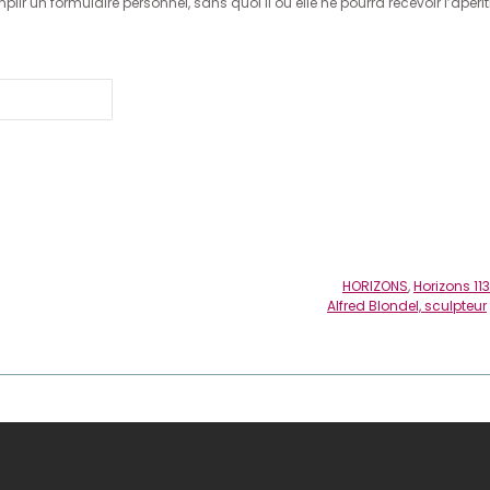
lir un formulaire personnel, sans quoi il ou elle ne pourra recevoir l’apérit
HORIZONS
,
Horizons 113
Alfred Blondel, sculpteur