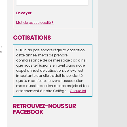
Mot de passe oublié ?
COTISATIONS
au
Si tu n’as pas encore réglé ta cotisation
e
cette année, merci de prendre
connaissance de ce message car, ainsi
que nous te l'écrions en avril dans notre
appel annuel de cotisation, celle-ci est
importante car elle traduit la solidarité
que tu manifestes envers l’association
mais aussi le soutien de nos projets et ton
attachement à notre Collège...
Clique ici
.
RETROUVEZ-NOUS SUR
FACEBOOK