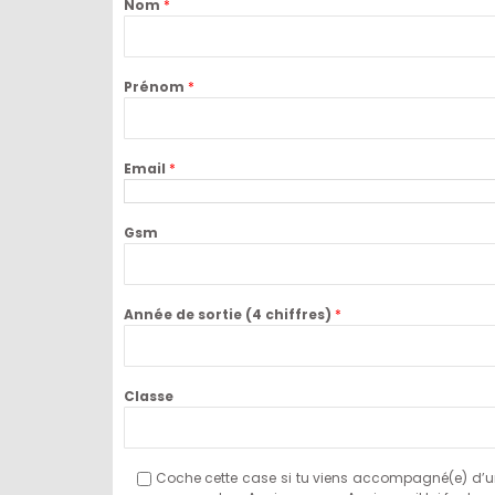
Nom
*
Prénom
*
Email
*
Gsm
Année de sortie (4 chiffres)
*
Classe
Coche cette case si tu viens accompagné(e) d’une 