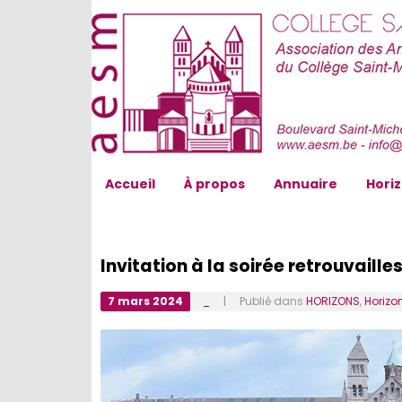
AESM...
Accueil
À propos
Annuaire
Hori
Invitation à la soirée retrouvaille
7 mars 2024
_
| Publié dans
HORIZONS
,
Horizon