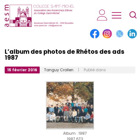
AESM...
L’album des photos de Rhétos des ads
1987
15 février 2016
Tanguy Crollen
| Publié dans
Album : 1987
1987 6T3