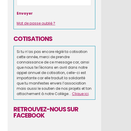
Mot de passe oublié ?
COTISATIONS
Si tu n’as pas encore réglé ta cotisation
cette année, merci de prendre
connaissance de ce message car, ainsi
que nous te l'écrions en avril dans notre
appel annuel de cotisation, celle-ci est
importante car elle traduit la solidarité
que tu manifestes envers l’association
mais aussi le soutien de nos projets et ton
attachement à notre Collège...
Clique ici
.
RETROUVEZ-NOUS SUR
FACEBOOK