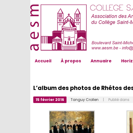
AESM...
Accueil
À propos
Annuaire
Hori
L’album des photos de Rhétos de
15 février 2016
Tanguy Crollen
| Publié dans