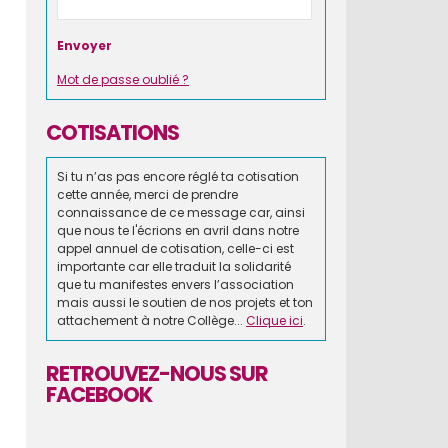
Mot de passe oublié ?
COTISATIONS
Si tu n’as pas encore réglé ta cotisation
cette année, merci de prendre
connaissance de ce message car, ainsi
que nous te l'écrions en avril dans notre
appel annuel de cotisation, celle-ci est
importante car elle traduit la solidarité
que tu manifestes envers l’association
mais aussi le soutien de nos projets et ton
attachement à notre Collège...
Clique ici
.
RETROUVEZ-NOUS SUR
FACEBOOK