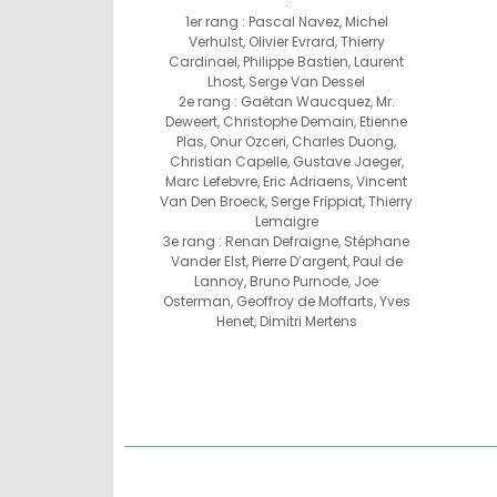
:
1er rang : Pascal Navez, Michel
Verhulst, Olivier Evrard, Thierry
Cardinael, Philippe Bastien, Laurent
Lhost, Serge Van Dessel
2e rang : Gaëtan Waucquez, Mr.
Deweert, Christophe Demain, Etienne
Plas, Onur Ozceri, Charles Duong,
Christian Capelle, Gustave Jaeger,
Marc Lefebvre, Eric Adriaens, Vincent
Van Den Broeck, Serge Frippiat, Thierry
Lemaigre
3e rang : Renan Defraigne, Stéphane
Vander Elst, Pierre D’argent, Paul de
Lannoy, Bruno Purnode, Joe
Osterman, Geoffroy de Moffarts, Yves
Henet, Dimitri Mertens