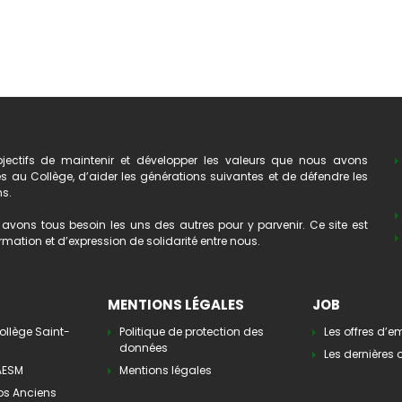
ectifs de maintenir et développer les valeurs que nous avons
au Collège, d’aider les générations suivantes et de défendre les
ns.
avons tous besoin les uns des autres pour y parvenir. Ce site est
mation et d’expression de solidarité entre nous.
MENTIONS LÉGALES
JOB
ollège Saint-
Politique de protection des
Les offres d’e
données
Les dernières o
’AESM
Mentions légales
os Anciens