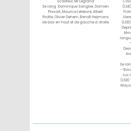
Scailteur, Mr Legrand
Cove
3e rang :Dominique Sanglier, Damien
(LSB)
Plissart, Maurice Lefebvre, Albert
Fran
Pirotte, Olivier Dehem, Benoît Heijmans
Vier
de bas en haut et de gauche à droite
(LSB)
:
Depré
Mme
langu
Desc
An
3e ran
– Bau
Luc 
(LSB) 
Mayau