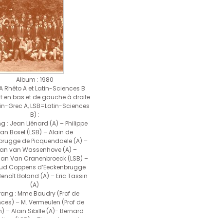
Album : 1980
A Rhéto A et Latin-Sciences B
t en bas et de gauche à droite
in-Grec A, LSB=Latin-Sciences
B) :
ng : Jean Liénard (A) – Philippe
an Boxel (LSB) – Alain de
rugge de Picquendaele (A) –
an van Wassenhove (A) –
tian Van Cranenbroeck (LSB) –
ud Coppens d’Eeckenbrugge
Benoît Boland (A) – Eric Tassin
(A)
rang : Mme Baudry (Prof de
ces) – M. Vermeulen (Prof de
 – Alain Sibille (A)- Bernard