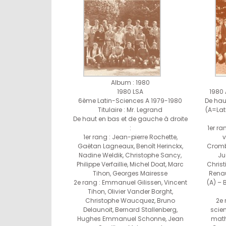
Album : 1980
1980 LSA
1980 
6ème Latin-Sciences A 1979-1980
De hau
Titulaire : Mr. Legrand
(A=Lat
De haut en bas et de gauche à droite
:
1er ra
1er rang : Jean-pierre Rochette,
v
Gaëtan Lagneaux, Benoît Herinckx,
Cromb
Nadine Weldik, Christophe Sancy,
Ju
Philippe Verfaillie, Michel Doat, Marc
Chris
Tihon, Georges Mairesse
Rena
2e rang : Emmanuel Gilissen, Vincent
(A) – 
Tihon, Olivier Vander Borght,
Christophe Waucquez, Bruno
2e 
Delaunoit, Bernard Stallenberg,
scien
Hughes Emmanuel Schonne, Jean
math)