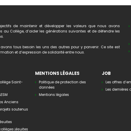
ectifs de maintenir et développer les valeurs que nous avons
au Collège, d’aider les générations suivantes et de défendre les
ns.
avons tous besoin les uns des autres pour y parvenir. Ce site est
mation et d’expression de solidarité entre nous.
MENTIONS LÉGALES
JOB
ollège Saint-
Politique de protection des
Les offres d’e
données
Les dernières o
’AESM
Mentions légales
os Anciens
 projets soutenus
ésuites
collèges jésuites