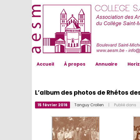
AESM...
Accueil
À propos
Annuaire
Hori
L’album des photos de Rhétos de
15 février 2016
Tanguy Crollen
| Publié dans