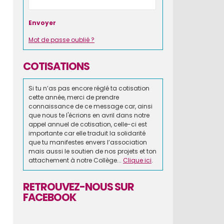
Mot de passe oublié ?
COTISATIONS
Si tu n’as pas encore réglé ta cotisation
cette année, merci de prendre
connaissance de ce message car, ainsi
que nous te l'écrions en avril dans notre
appel annuel de cotisation, celle-ci est
importante car elle traduit la solidarité
que tu manifestes envers l’association
mais aussi le soutien de nos projets et ton
attachement à notre Collège...
Clique ici
.
RETROUVEZ-NOUS SUR
FACEBOOK