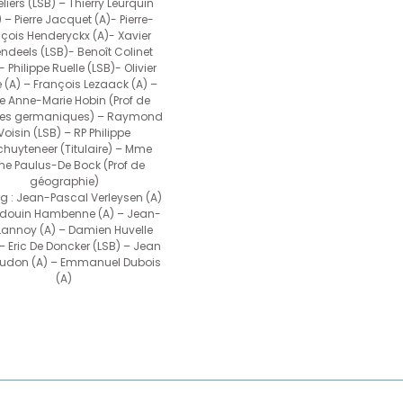
liers (LSB) – Thierry Leurquin
 – Pierre Jacquet (A)- Pierre-
çois Henderyckx (A)- Xavier
endeels (LSB)- Benoît Colinet
- Philippe Ruelle (LSB)- Olivier
 (A) – François Lezaack (A) –
 Anne-Marie Hobin (Prof de
es germaniques) – Raymond
Voisin (LSB) – RP Philippe
huyteneer (Titulaire) – Mme
ne Paulus-De Bock (Prof de
géographie)
g : Jean-Pascal Verleysen (A)
douin Hambenne (A) – Jean-
Lannoy (A) – Damien Huvelle
– Eric De Doncker (LSB) – Jean
don (A) – Emmanuel Dubois
(A)