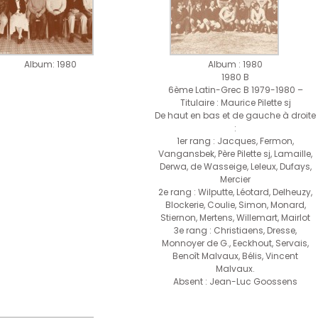
Album: 1980
Album : 1980
1980 B
6ème Latin-Grec B 1979-1980 –
Titulaire : Maurice Pilette sj
De haut en bas et de gauche à droite
:
1er rang : Jacques, Fermon,
Vangansbek, Père Pilette sj, Lamaille,
Derwa, de Wasseige, Leleux, Dufays,
Mercier
2e rang : Wilputte, Léotard, Delheuzy,
Blockerie, Coulie, Simon, Monard,
Stiernon, Mertens, Willemart, Mairlot
3e rang : Christiaens, Dresse,
Monnoyer de G., Eeckhout, Servais,
Benoît Malvaux, Bélis, Vincent
Malvaux.
Absent : Jean-Luc Goossens